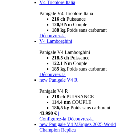
V4 Tricolore Italia
Panigale V4 Tricolore Italia
216 ch
Puissance
120,9 Nm
Couple
188 kg
Poids sans carburant
Découvrez-la
V4 Lamborghini
Panigale V4 Lamborghini
218.5 ch
Puissance
122.1 Nm
Couple
185 kg
Poids sans carburant
Découvrez-la
new
Panigale V4 R
Panigale V4 R
218 ch
PUISSANCE
114,4 nm
COUPLE
186,5 kg
Poids sans carburant
43.990 €
i
Configurez-la
Découvrez-la
new
Panigale V4 Márquez 2025 World
Champion Replica