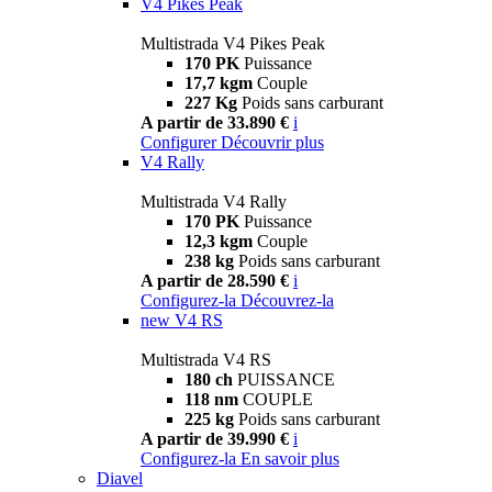
V4 Pikes Peak
Multistrada V4 Pikes Peak
170 PK
Puissance
17,7 kgm
Couple
227 Kg
Poids sans carburant
A partir de 33.890 €
i
Configurer
Découvrir plus
V4 Rally
Multistrada V4 Rally
170 PK
Puissance
12,3 kgm
Couple
238 kg
Poids sans carburant
A partir de 28.590 €
i
Configurez-la
Découvrez-la
new
V4 RS
Multistrada V4 RS
180 ch
PUISSANCE
118 nm
COUPLE
225 kg
Poids sans carburant
A partir de 39.990 €
i
Configurez-la
En savoir plus
Diavel