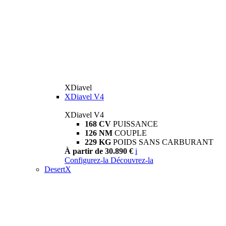
XDiavel
XDiavel V4
XDiavel V4
168 CV
PUISSANCE
126 NM
COUPLE
229 KG
POIDS SANS CARBURANT
À partir de 30.890 €
i
Configurez-la
Découvrez-la
DesertX