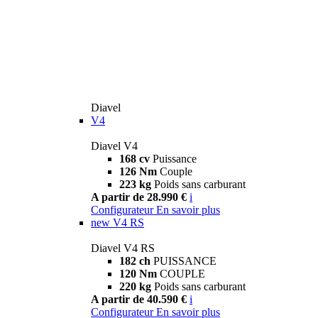
Diavel
V4
Diavel V4
168 cv
Puissance
126 Nm
Couple
223 kg
Poids sans carburant
A partir de 28.990 €
i
Configurateur
En savoir plus
new
V4 RS
Diavel V4 RS
182 ch
PUISSANCE
120 Nm
COUPLE
220 kg
Poids sans carburant
A partir de 40.590 €
i
Configurateur
En savoir plus