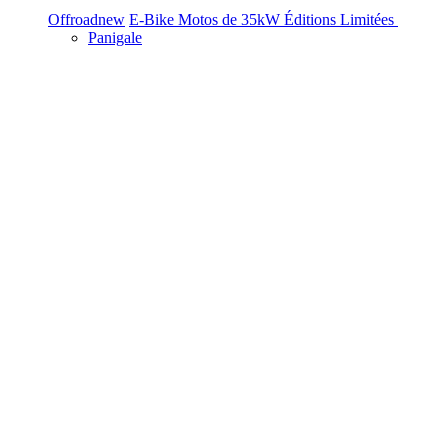
Offroad
new
E-Bike
Motos de 35kW
Éditions Limitées
Panigale