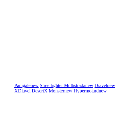
Panigale
new
Streetfighter
Multistrada
new
Diavel
new
XDiavel
DesertX
Monster
new
Hypermotard
new