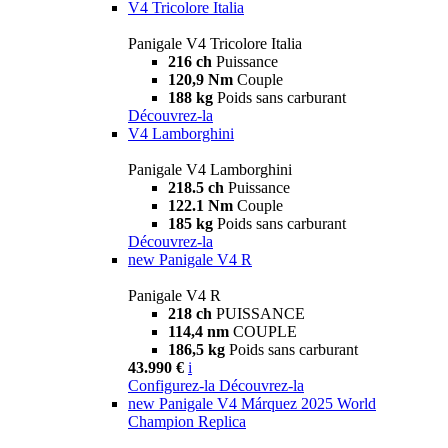
V4 Tricolore Italia
Panigale V4 Tricolore Italia
216 ch
Puissance
120,9 Nm
Couple
188 kg
Poids sans carburant
Découvrez-la
V4 Lamborghini
Panigale V4 Lamborghini
218.5 ch
Puissance
122.1 Nm
Couple
185 kg
Poids sans carburant
Découvrez-la
new
Panigale V4 R
Panigale V4 R
218 ch
PUISSANCE
114,4 nm
COUPLE
186,5 kg
Poids sans carburant
43.990 €
i
Configurez-la
Découvrez-la
new
Panigale V4 Márquez 2025 World
Champion Replica