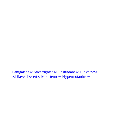
Panigale
new
Streetfighter
Multistrada
new
Diavel
new
XDiavel
DesertX
Monster
new
Hypermotard
new