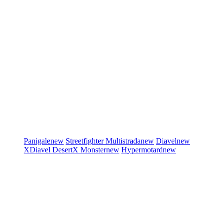
Panigale
new
Streetfighter
Multistrada
new
Diavel
new
XDiavel
DesertX
Monster
new
Hypermotard
new