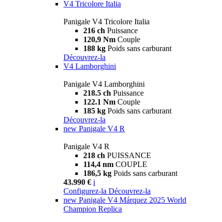
V4 Tricolore Italia
Panigale V4 Tricolore Italia
216 ch
Puissance
120,9 Nm
Couple
188 kg
Poids sans carburant
Découvrez-la
V4 Lamborghini
Panigale V4 Lamborghini
218.5 ch
Puissance
122.1 Nm
Couple
185 kg
Poids sans carburant
Découvrez-la
new
Panigale V4 R
Panigale V4 R
218 ch
PUISSANCE
114,4 nm
COUPLE
186,5 kg
Poids sans carburant
43.990 €
i
Configurez-la
Découvrez-la
new
Panigale V4 Márquez 2025 World
Champion Replica