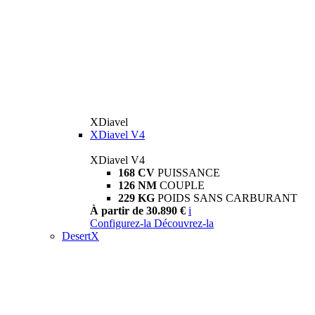
XDiavel
XDiavel V4
XDiavel V4
168 CV
PUISSANCE
126 NM
COUPLE
229 KG
POIDS SANS CARBURANT
À partir de 30.890 €
i
Configurez-la
Découvrez-la
DesertX