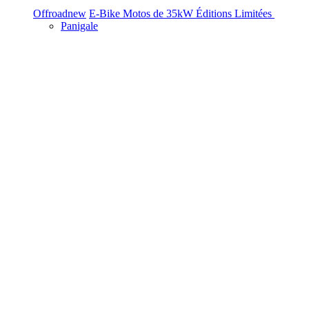
Offroad
new
E-Bike
Motos de 35kW
Éditions Limitées
Panigale