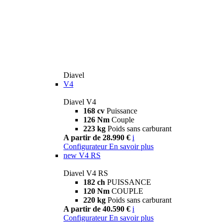
Diavel
V4
Diavel V4
168 cv
Puissance
126 Nm
Couple
223 kg
Poids sans carburant
A partir de 28.990 €
i
Configurateur
En savoir plus
new
V4 RS
Diavel V4 RS
182 ch
PUISSANCE
120 Nm
COUPLE
220 kg
Poids sans carburant
A partir de 40.590 €
i
Configurateur
En savoir plus