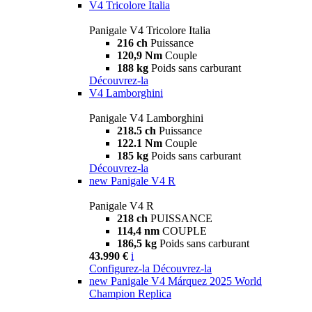
V4 Tricolore Italia
Panigale V4 Tricolore Italia
216 ch
Puissance
120,9 Nm
Couple
188 kg
Poids sans carburant
Découvrez-la
V4 Lamborghini
Panigale V4 Lamborghini
218.5 ch
Puissance
122.1 Nm
Couple
185 kg
Poids sans carburant
Découvrez-la
new
Panigale V4 R
Panigale V4 R
218 ch
PUISSANCE
114,4 nm
COUPLE
186,5 kg
Poids sans carburant
43.990 €
i
Configurez-la
Découvrez-la
new
Panigale V4 Márquez 2025 World
Champion Replica