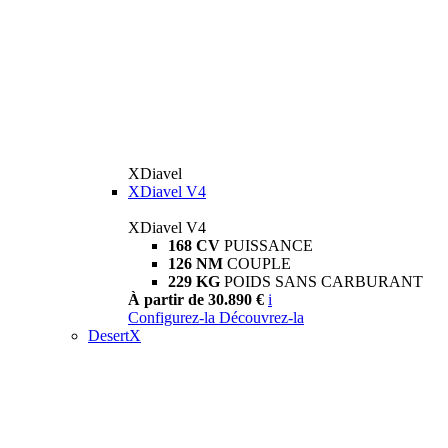
XDiavel
XDiavel V4
XDiavel V4
168 CV
PUISSANCE
126 NM
COUPLE
229 KG
POIDS SANS CARBURANT
À partir de 30.890 €
i
Configurez-la
Découvrez-la
DesertX