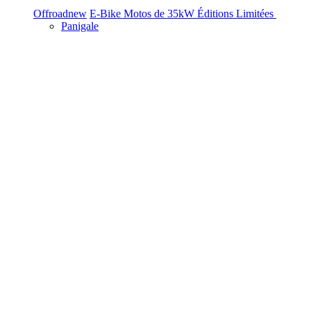
Offroad
new
E-Bike
Motos de 35kW
Éditions Limitées
Panigale