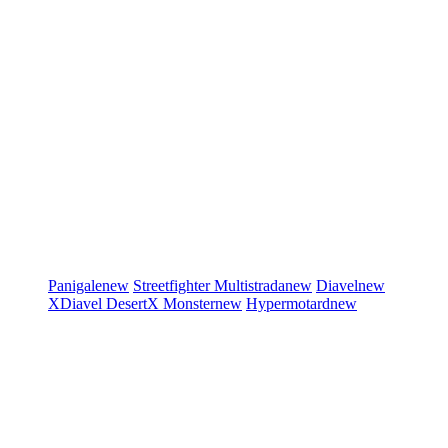
Panigale
new
Streetfighter
Multistrada
new
Diavel
new
XDiavel
DesertX
Monster
new
Hypermotard
new