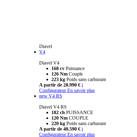
Diavel
V4
Diavel V4
168 cv
Puissance
126 Nm
Couple
223 kg
Poids sans carburant
A partir de 28.990 €
i
Configurateur
En savoir plus
new
V4 RS
Diavel V4 RS
182 ch
PUISSANCE
120 Nm
COUPLE
220 kg
Poids sans carburant
A partir de 40.590 €
i
Configurateur
En savoir plus