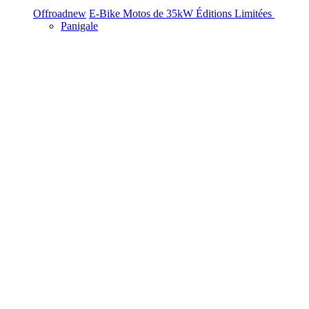
Offroad
new
E-Bike
Motos de 35kW
Éditions Limitées
Panigale