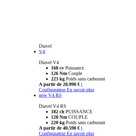
Diavel
V4
Diavel V4
168 cv
Puissance
126 Nm
Couple
223 kg
Poids sans carburant
A partir de 28.990 €
i
Configurateur
En savoir plus
new
V4 RS
Diavel V4 RS
182 ch
PUISSANCE
120 Nm
COUPLE
220 kg
Poids sans carburant
A partir de 40.590 €
i
Configurateur
En savoir plus