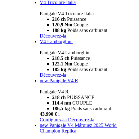
V4 Tricolore Italia
Panigale V4 Tricolore Italia
216 ch
Puissance
120,9 Nm
Couple
188 kg
Poids sans carburant
Découvrez-la
V4 Lamborghini
Panigale V4 Lamborghini
218.5 ch
Puissance
122.1 Nm
Couple
185 kg
Poids sans carburant
Découvrez-la
new
Panigale V4 R
Panigale V4 R
218 ch
PUISSANCE
114,4 nm
COUPLE
186,5 kg
Poids sans carburant
43.990 €
i
Configurez-la
Découvrez-la
new
Panigale V4 Márquez 2025 World
Champion Replica