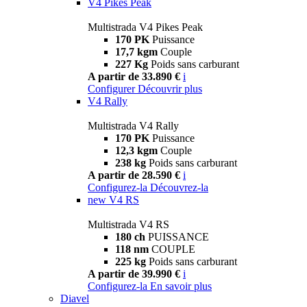
V4 Pikes Peak
Multistrada V4 Pikes Peak
170 PK
Puissance
17,7 kgm
Couple
227 Kg
Poids sans carburant
A partir de 33.890 €
i
Configurer
Découvrir plus
V4 Rally
Multistrada V4 Rally
170 PK
Puissance
12,3 kgm
Couple
238 kg
Poids sans carburant
A partir de 28.590 €
i
Configurez-la
Découvrez-la
new
V4 RS
Multistrada V4 RS
180 ch
PUISSANCE
118 nm
COUPLE
225 kg
Poids sans carburant
A partir de 39.990 €
i
Configurez-la
En savoir plus
Diavel