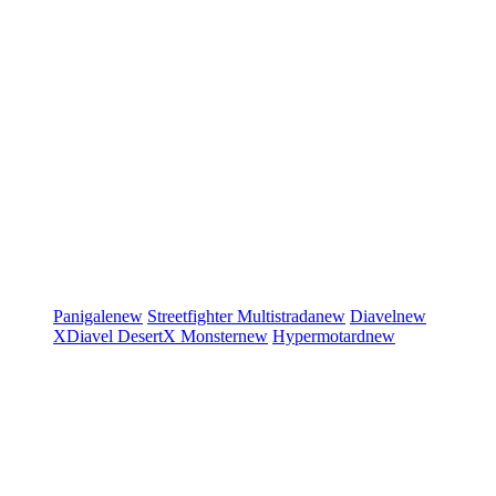
Panigale
new
Streetfighter
Multistrada
new
Diavel
new
XDiavel
DesertX
Monster
new
Hypermotard
new