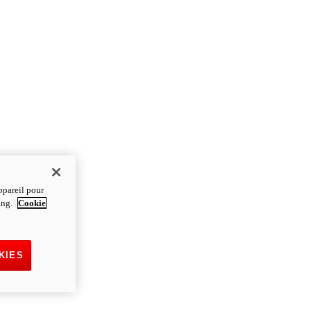
ppareil pour
ting.
Cookie
KIES