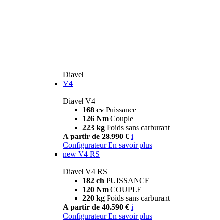
Diavel
V4
Diavel V4
168 cv
Puissance
126 Nm
Couple
223 kg
Poids sans carburant
A partir de 28.990 €
i
Configurateur
En savoir plus
new
V4 RS
Diavel V4 RS
182 ch
PUISSANCE
120 Nm
COUPLE
220 kg
Poids sans carburant
A partir de 40.590 €
i
Configurateur
En savoir plus