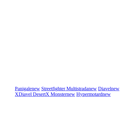
Panigale
new
Streetfighter
Multistrada
new
Diavel
new
XDiavel
DesertX
Monster
new
Hypermotard
new