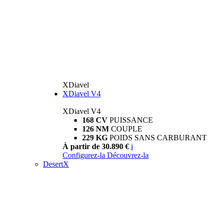
XDiavel
XDiavel V4
XDiavel V4
168 CV
PUISSANCE
126 NM
COUPLE
229 KG
POIDS SANS CARBURANT
À partir de 30.890 €
i
Configurez-la
Découvrez-la
DesertX