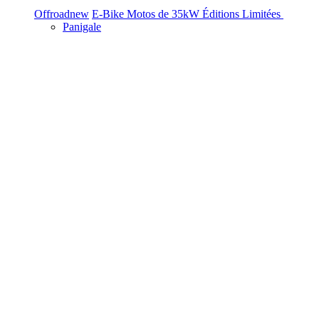
Offroad
new
E-Bike
Motos de 35kW
Éditions Limitées
Panigale