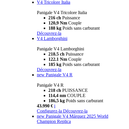
V4 Tricolore Italia
Panigale V4 Tricolore Italia
216 ch
Puissance
120,9 Nm
Couple
188 kg
Poids sans carburant
Découvrez-la
V4 Lamborghini
Panigale V4 Lamborghini
218.5 ch
Puissance
122.1 Nm
Couple
185 kg
Poids sans carburant
Découvrez-la
new
Panigale V4 R
Panigale V4 R
218 ch
PUISSANCE
114,4 nm
COUPLE
186,5 kg
Poids sans carburant
43.990 €
i
Configurez-la
Découvrez-la
new
Panigale V4 Márquez 2025 World
Champion Replica