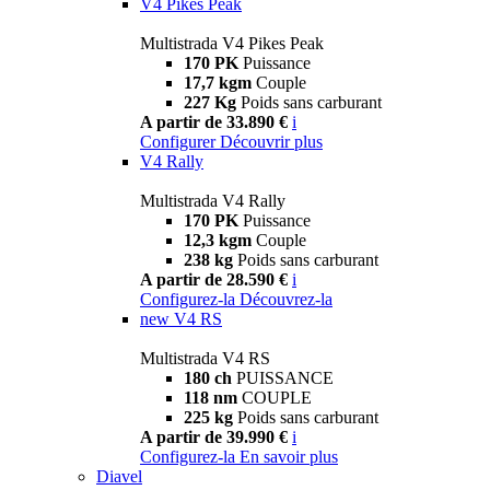
V4 Pikes Peak
Multistrada V4 Pikes Peak
170 PK
Puissance
17,7 kgm
Couple
227 Kg
Poids sans carburant
A partir de 33.890 €
i
Configurer
Découvrir plus
V4 Rally
Multistrada V4 Rally
170 PK
Puissance
12,3 kgm
Couple
238 kg
Poids sans carburant
A partir de 28.590 €
i
Configurez-la
Découvrez-la
new
V4 RS
Multistrada V4 RS
180 ch
PUISSANCE
118 nm
COUPLE
225 kg
Poids sans carburant
A partir de 39.990 €
i
Configurez-la
En savoir plus
Diavel