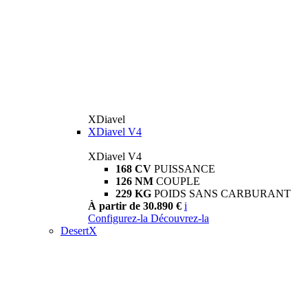
XDiavel
XDiavel V4
XDiavel V4
168 CV
PUISSANCE
126 NM
COUPLE
229 KG
POIDS SANS CARBURANT
À partir de 30.890 €
i
Configurez-la
Découvrez-la
DesertX