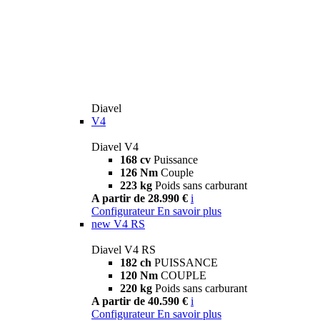
Diavel
V4
Diavel V4
168 cv
Puissance
126 Nm
Couple
223 kg
Poids sans carburant
A partir de 28.990 €
i
Configurateur
En savoir plus
new
V4 RS
Diavel V4 RS
182 ch
PUISSANCE
120 Nm
COUPLE
220 kg
Poids sans carburant
A partir de 40.590 €
i
Configurateur
En savoir plus