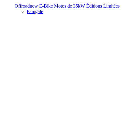
Offroad
new
E-Bike
Motos de 35kW
Éditions Limitées
Panigale