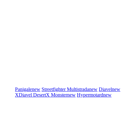
Panigale
new
Streetfighter
Multistrada
new
Diavel
new
XDiavel
DesertX
Monster
new
Hypermotard
new