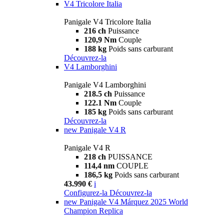
V4 Tricolore Italia
Panigale V4 Tricolore Italia
216 ch
Puissance
120,9 Nm
Couple
188 kg
Poids sans carburant
Découvrez-la
V4 Lamborghini
Panigale V4 Lamborghini
218.5 ch
Puissance
122.1 Nm
Couple
185 kg
Poids sans carburant
Découvrez-la
new
Panigale V4 R
Panigale V4 R
218 ch
PUISSANCE
114,4 nm
COUPLE
186,5 kg
Poids sans carburant
43.990 €
i
Configurez-la
Découvrez-la
new
Panigale V4 Márquez 2025 World
Champion Replica