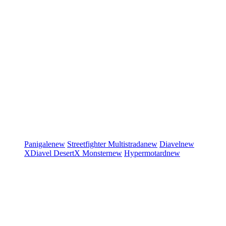
Panigale
new
Streetfighter
Multistrada
new
Diavel
new
XDiavel
DesertX
Monster
new
Hypermotard
new