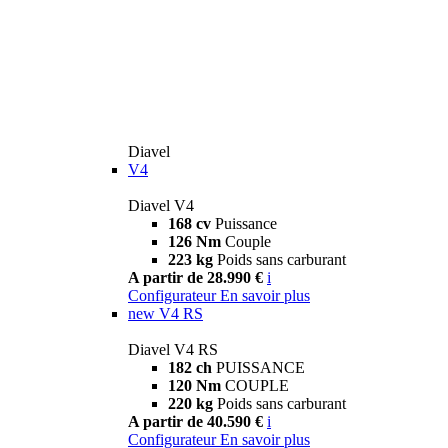
Diavel
V4
Diavel V4
168 cv
Puissance
126 Nm
Couple
223 kg
Poids sans carburant
A partir de 28.990 €
i
Configurateur
En savoir plus
new
V4 RS
Diavel V4 RS
182 ch
PUISSANCE
120 Nm
COUPLE
220 kg
Poids sans carburant
A partir de 40.590 €
i
Configurateur
En savoir plus