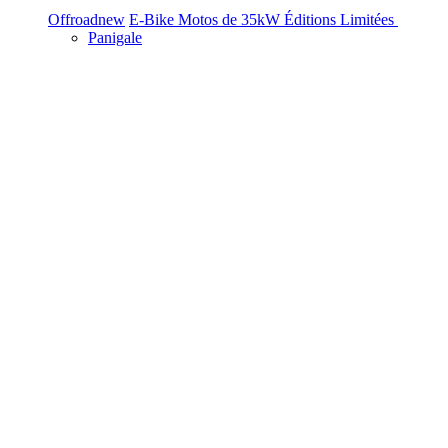
Offroad
new
E-Bike
Motos de 35kW
Éditions Limitées
Panigale