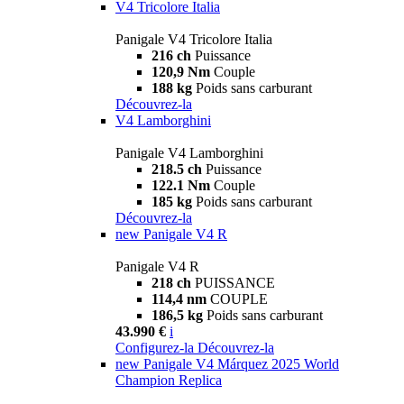
V4 Tricolore Italia
Panigale V4 Tricolore Italia
216 ch
Puissance
120,9 Nm
Couple
188 kg
Poids sans carburant
Découvrez-la
V4 Lamborghini
Panigale V4 Lamborghini
218.5 ch
Puissance
122.1 Nm
Couple
185 kg
Poids sans carburant
Découvrez-la
new
Panigale V4 R
Panigale V4 R
218 ch
PUISSANCE
114,4 nm
COUPLE
186,5 kg
Poids sans carburant
43.990 €
i
Configurez-la
Découvrez-la
new
Panigale V4 Márquez 2025 World
Champion Replica