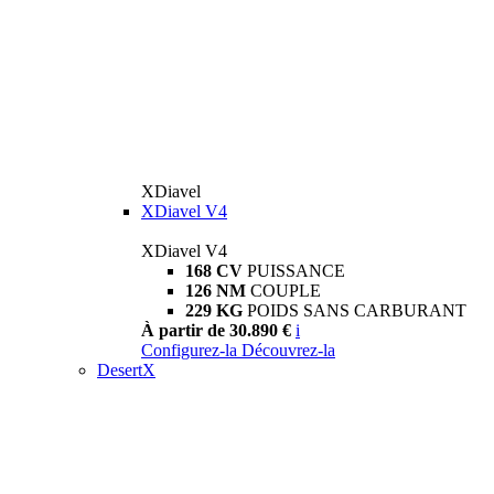
XDiavel
XDiavel V4
XDiavel V4
168 CV
PUISSANCE
126 NM
COUPLE
229 KG
POIDS SANS CARBURANT
À partir de 30.890 €
i
Configurez-la
Découvrez-la
DesertX