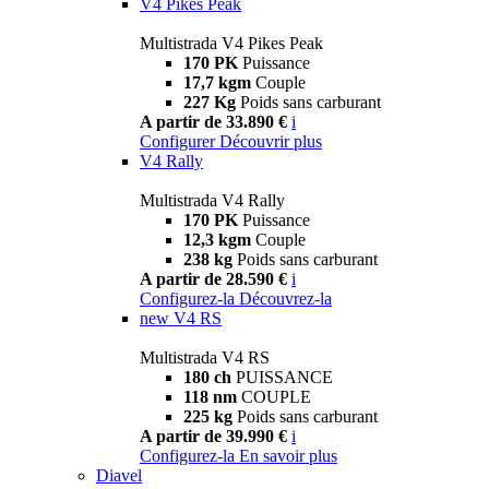
V4 Pikes Peak
Multistrada V4 Pikes Peak
170 PK
Puissance
17,7 kgm
Couple
227 Kg
Poids sans carburant
A partir de 33.890 €
i
Configurer
Découvrir plus
V4 Rally
Multistrada V4 Rally
170 PK
Puissance
12,3 kgm
Couple
238 kg
Poids sans carburant
A partir de 28.590 €
i
Configurez-la
Découvrez-la
new
V4 RS
Multistrada V4 RS
180 ch
PUISSANCE
118 nm
COUPLE
225 kg
Poids sans carburant
A partir de 39.990 €
i
Configurez-la
En savoir plus
Diavel