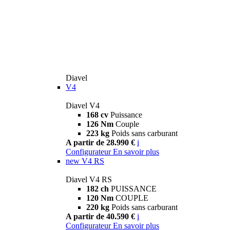
Diavel
V4
Diavel V4
168 cv
Puissance
126 Nm
Couple
223 kg
Poids sans carburant
A partir de 28.990 €
i
Configurateur
En savoir plus
new
V4 RS
Diavel V4 RS
182 ch
PUISSANCE
120 Nm
COUPLE
220 kg
Poids sans carburant
A partir de 40.590 €
i
Configurateur
En savoir plus