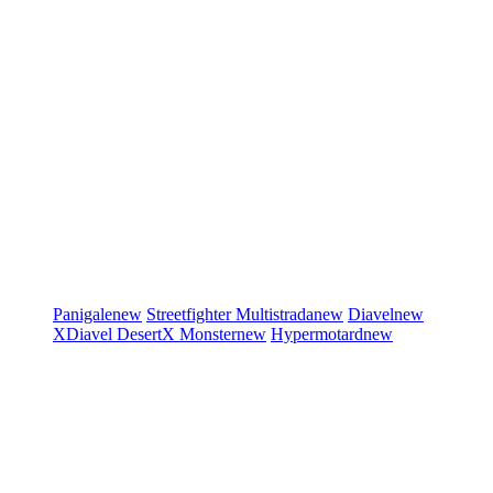
Panigale
new
Streetfighter
Multistrada
new
Diavel
new
XDiavel
DesertX
Monster
new
Hypermotard
new