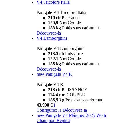
V4 Tricolore Italia
Panigale V4 Tricolore Italia
216 ch
Puissance
120,9 Nm
Couple
188 kg
Poids sans carburant
Découvrez-la
V4 Lamborghini
Panigale V4 Lamborghini
218.5 ch
Puissance
122.1 Nm
Couple
185 kg
Poids sans carburant
Découvrez-la
new
Panigale V4 R
Panigale V4 R
218 ch
PUISSANCE
114,4 nm
COUPLE
186,5 kg
Poids sans carburant
43.990 €
i
Configurez-la
Découvrez-la
new
Panigale V4 Márquez 2025 World
Champion Replica