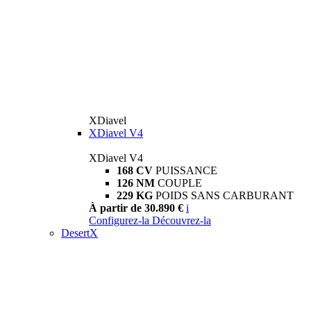
XDiavel
XDiavel V4
XDiavel V4
168 CV
PUISSANCE
126 NM
COUPLE
229 KG
POIDS SANS CARBURANT
À partir de 30.890 €
i
Configurez-la
Découvrez-la
DesertX