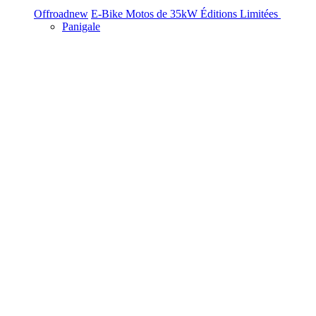
Offroad
new
E-Bike
Motos de 35kW
Éditions Limitées
Panigale