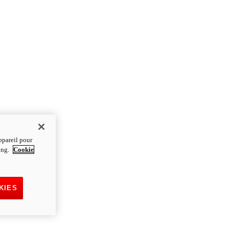
ppareil pour
ting.
Cookie
KIES