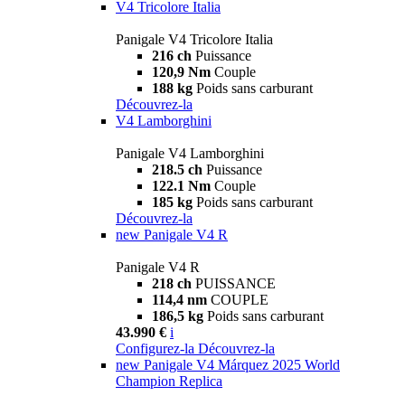
V4 Tricolore Italia
Panigale V4 Tricolore Italia
216 ch
Puissance
120,9 Nm
Couple
188 kg
Poids sans carburant
Découvrez-la
V4 Lamborghini
Panigale V4 Lamborghini
218.5 ch
Puissance
122.1 Nm
Couple
185 kg
Poids sans carburant
Découvrez-la
new
Panigale V4 R
Panigale V4 R
218 ch
PUISSANCE
114,4 nm
COUPLE
186,5 kg
Poids sans carburant
43.990 €
i
Configurez-la
Découvrez-la
new
Panigale V4 Márquez 2025 World
Champion Replica