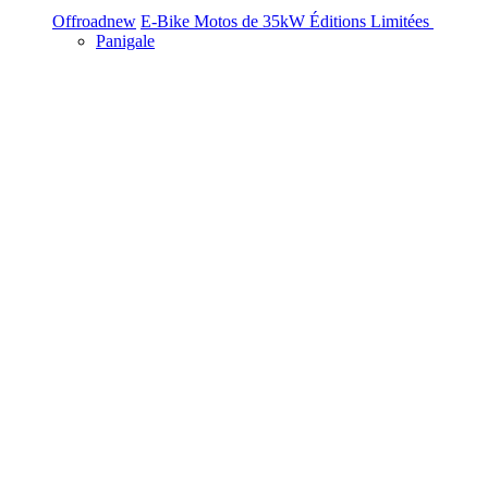
Offroad
new
E-Bike
Motos de 35kW
Éditions Limitées
Panigale