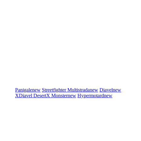
Panigale
new
Streetfighter
Multistrada
new
Diavel
new
XDiavel
DesertX
Monster
new
Hypermotard
new