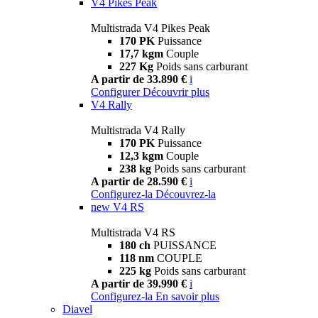
V4 Pikes Peak
Multistrada V4 Pikes Peak
170 PK
Puissance
17,7 kgm
Couple
227 Kg
Poids sans carburant
A partir de 33.890 €
i
Configurer
Découvrir plus
V4 Rally
Multistrada V4 Rally
170 PK
Puissance
12,3 kgm
Couple
238 kg
Poids sans carburant
A partir de 28.590 €
i
Configurez-la
Découvrez-la
new
V4 RS
Multistrada V4 RS
180 ch
PUISSANCE
118 nm
COUPLE
225 kg
Poids sans carburant
A partir de 39.990 €
i
Configurez-la
En savoir plus
Diavel