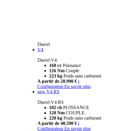
Diavel
V4
Diavel V4
168 cv
Puissance
126 Nm
Couple
223 kg
Poids sans carburant
A partir de 28.990 €
i
Configurateur
En savoir plus
new
V4 RS
Diavel V4 RS
182 ch
PUISSANCE
120 Nm
COUPLE
220 kg
Poids sans carburant
A partir de 40.590 €
i
Configurateur
En savoir plus