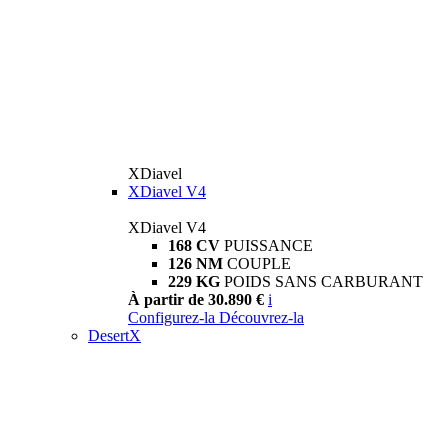
XDiavel
XDiavel V4
XDiavel V4
168 CV
PUISSANCE
126 NM
COUPLE
229 KG
POIDS SANS CARBURANT
À partir de 30.890 €
i
Configurez-la
Découvrez-la
DesertX