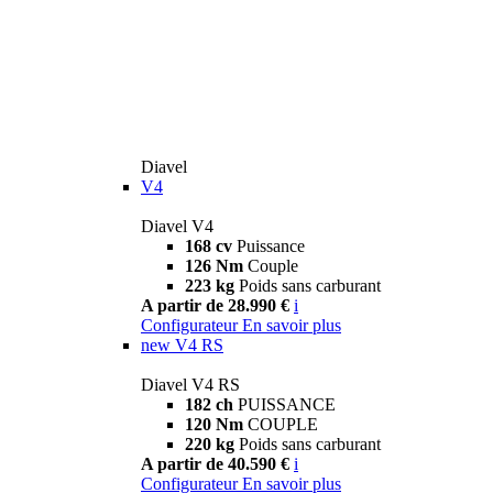
Diavel
V4
Diavel V4
168 cv
Puissance
126 Nm
Couple
223 kg
Poids sans carburant
A partir de 28.990 €
i
Configurateur
En savoir plus
new
V4 RS
Diavel V4 RS
182 ch
PUISSANCE
120 Nm
COUPLE
220 kg
Poids sans carburant
A partir de 40.590 €
i
Configurateur
En savoir plus