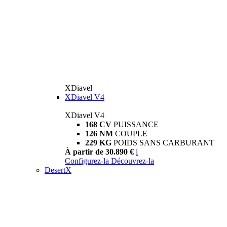
XDiavel
XDiavel V4
XDiavel V4
168 CV
PUISSANCE
126 NM
COUPLE
229 KG
POIDS SANS CARBURANT
À partir de 30.890 €
i
Configurez-la
Découvrez-la
DesertX