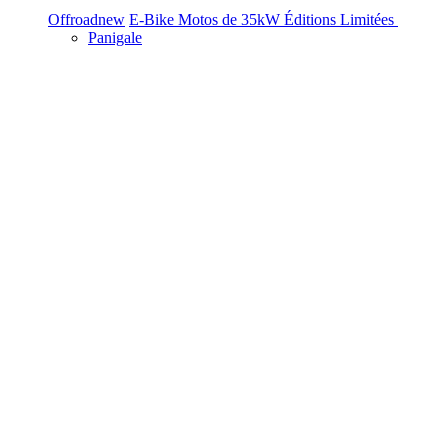
Offroad
new
E-Bike
Motos de 35kW
Éditions Limitées
Panigale