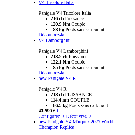
V4 Tricolore Italia
Panigale V4 Tricolore Italia
216 ch
Puissance
120,9 Nm
Couple
188 kg
Poids sans carburant
Découvrez-la
V4 Lamborghini
Panigale V4 Lamborghini
218.5 ch
Puissance
122.1 Nm
Couple
185 kg
Poids sans carburant
Découvrez-la
new
Panigale V4 R
Panigale V4 R
218 ch
PUISSANCE
114,4 nm
COUPLE
186,5 kg
Poids sans carburant
43.990 €
i
Configurez-la
Découvrez-la
new
Panigale V4 Márquez 2025 World
Champion Replica