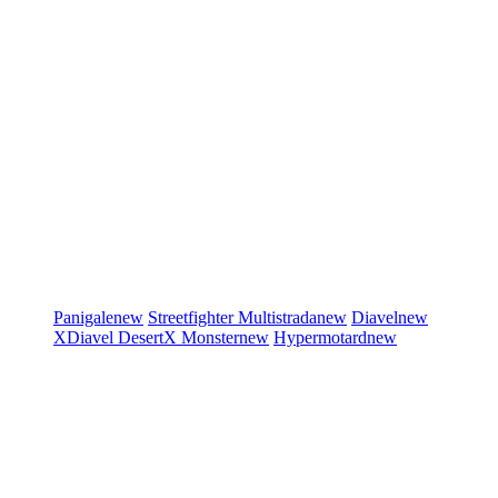
Panigale
new
Streetfighter
Multistrada
new
Diavel
new
XDiavel
DesertX
Monster
new
Hypermotard
new