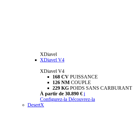
XDiavel
XDiavel V4
XDiavel V4
168 CV
PUISSANCE
126 NM
COUPLE
229 KG
POIDS SANS CARBURANT
À partir de 30.890 €
i
Configurez-la
Découvrez-la
DesertX