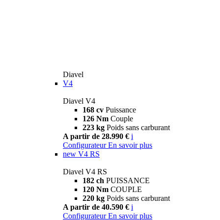
Diavel
V4
Diavel V4
168 cv
Puissance
126 Nm
Couple
223 kg
Poids sans carburant
A partir de 28.990 €
i
Configurateur
En savoir plus
new
V4 RS
Diavel V4 RS
182 ch
PUISSANCE
120 Nm
COUPLE
220 kg
Poids sans carburant
A partir de 40.590 €
i
Configurateur
En savoir plus