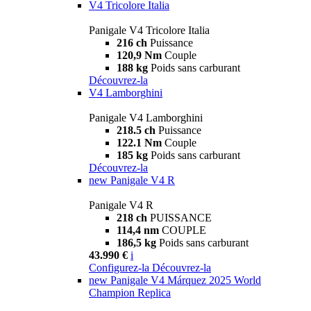
V4 Tricolore Italia
Panigale V4 Tricolore Italia
216 ch
Puissance
120,9 Nm
Couple
188 kg
Poids sans carburant
Découvrez-la
V4 Lamborghini
Panigale V4 Lamborghini
218.5 ch
Puissance
122.1 Nm
Couple
185 kg
Poids sans carburant
Découvrez-la
new
Panigale V4 R
Panigale V4 R
218 ch
PUISSANCE
114,4 nm
COUPLE
186,5 kg
Poids sans carburant
43.990 €
i
Configurez-la
Découvrez-la
new
Panigale V4 Márquez 2025 World
Champion Replica