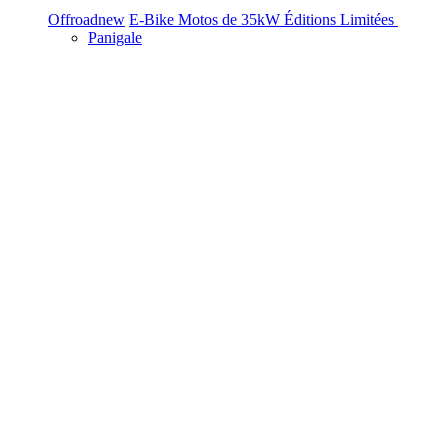
Offroad
new
E-Bike
Motos de 35kW
Éditions Limitées
Panigale