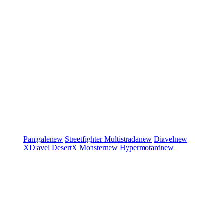
Panigale
new
Streetfighter
Multistrada
new
Diavel
new
XDiavel
DesertX
Monster
new
Hypermotard
new