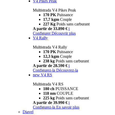
V4 Pikes Peak
Multistrada V4 Pikes Peak
170 PK
Puissance
17,7 kgm
Couple
227 Kg
Poids sans carburant
A partir de 33.890 €
i
Configurer
Découvrir plus
V4 Rally
Multistrada V4 Rally
170 PK
Puissance
12,3 kgm
Couple
238 kg
Poids sans carburant
A partir de 28.590 €
i
Configurez-la
Découvrez-la
new
V4 RS
Multistrada V4 RS
180 ch
PUISSANCE
118 nm
COUPLE
225 kg
Poids sans carburant
A partir de 39.990 €
i
Configurez-la
En savoir plus
Diavel