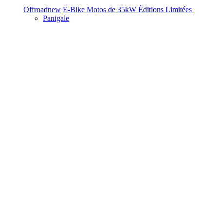
Offroad
new
E-Bike
Motos de 35kW
Éditions Limitées
Panigale