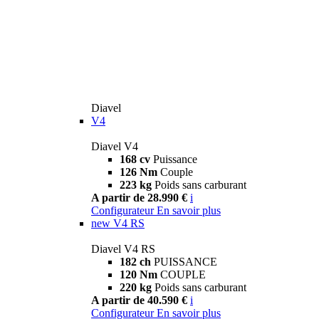
Diavel
V4
Diavel V4
168 cv
Puissance
126 Nm
Couple
223 kg
Poids sans carburant
A partir de 28.990 €
i
Configurateur
En savoir plus
new
V4 RS
Diavel V4 RS
182 ch
PUISSANCE
120 Nm
COUPLE
220 kg
Poids sans carburant
A partir de 40.590 €
i
Configurateur
En savoir plus