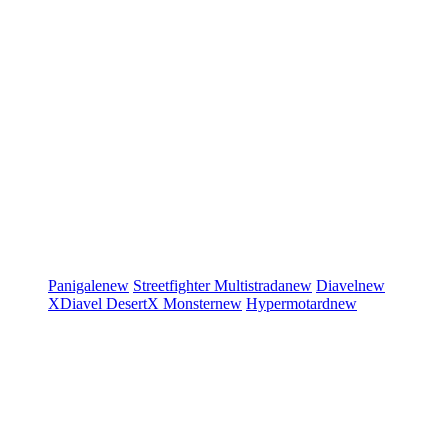
Panigale
new
Streetfighter
Multistrada
new
Diavel
new
XDiavel
DesertX
Monster
new
Hypermotard
new