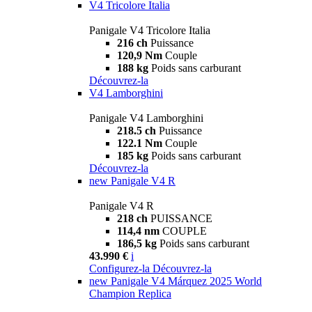
V4 Tricolore Italia
Panigale V4 Tricolore Italia
216 ch
Puissance
120,9 Nm
Couple
188 kg
Poids sans carburant
Découvrez-la
V4 Lamborghini
Panigale V4 Lamborghini
218.5 ch
Puissance
122.1 Nm
Couple
185 kg
Poids sans carburant
Découvrez-la
new
Panigale V4 R
Panigale V4 R
218 ch
PUISSANCE
114,4 nm
COUPLE
186,5 kg
Poids sans carburant
43.990 €
i
Configurez-la
Découvrez-la
new
Panigale V4 Márquez 2025 World
Champion Replica