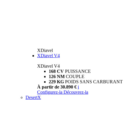
XDiavel
XDiavel V4
XDiavel V4
168 CV
PUISSANCE
126 NM
COUPLE
229 KG
POIDS SANS CARBURANT
À partir de 30.890 €
i
Configurez-la
Découvrez-la
DesertX