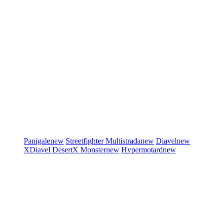
Panigale
new
Streetfighter
Multistrada
new
Diavel
new
XDiavel
DesertX
Monster
new
Hypermotard
new