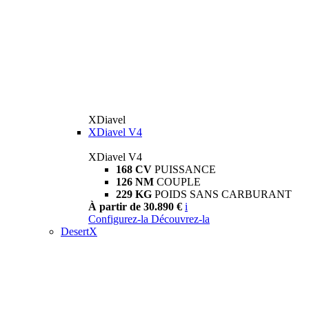
XDiavel
XDiavel V4
XDiavel V4
168 CV
PUISSANCE
126 NM
COUPLE
229 KG
POIDS SANS CARBURANT
À partir de 30.890 €
i
Configurez-la
Découvrez-la
DesertX