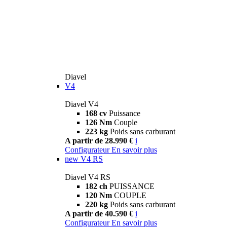
Diavel
V4
Diavel V4
168 cv
Puissance
126 Nm
Couple
223 kg
Poids sans carburant
A partir de 28.990 €
i
Configurateur
En savoir plus
new
V4 RS
Diavel V4 RS
182 ch
PUISSANCE
120 Nm
COUPLE
220 kg
Poids sans carburant
A partir de 40.590 €
i
Configurateur
En savoir plus