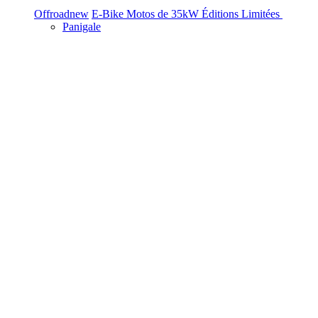
Offroad
new
E-Bike
Motos de 35kW
Éditions Limitées
Panigale