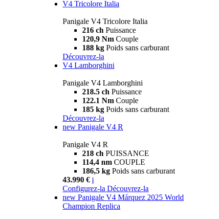
V4 Tricolore Italia
Panigale V4 Tricolore Italia
216 ch
Puissance
120,9 Nm
Couple
188 kg
Poids sans carburant
Découvrez-la
V4 Lamborghini
Panigale V4 Lamborghini
218.5 ch
Puissance
122.1 Nm
Couple
185 kg
Poids sans carburant
Découvrez-la
new
Panigale V4 R
Panigale V4 R
218 ch
PUISSANCE
114,4 nm
COUPLE
186,5 kg
Poids sans carburant
43.990 €
i
Configurez-la
Découvrez-la
new
Panigale V4 Márquez 2025 World
Champion Replica