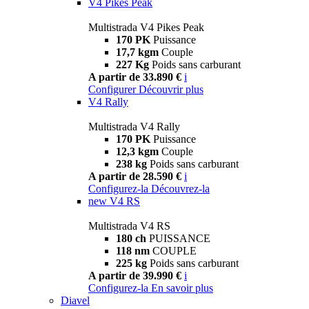
V4 Pikes Peak
Multistrada V4 Pikes Peak
170 PK
Puissance
17,7 kgm
Couple
227 Kg
Poids sans carburant
A partir de 33.890 €
i
Configurer
Découvrir plus
V4 Rally
Multistrada V4 Rally
170 PK
Puissance
12,3 kgm
Couple
238 kg
Poids sans carburant
A partir de 28.590 €
i
Configurez-la
Découvrez-la
new
V4 RS
Multistrada V4 RS
180 ch
PUISSANCE
118 nm
COUPLE
225 kg
Poids sans carburant
A partir de 39.990 €
i
Configurez-la
En savoir plus
Diavel