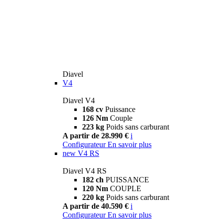
Diavel
V4
Diavel V4
168 cv
Puissance
126 Nm
Couple
223 kg
Poids sans carburant
A partir de 28.990 €
i
Configurateur
En savoir plus
new
V4 RS
Diavel V4 RS
182 ch
PUISSANCE
120 Nm
COUPLE
220 kg
Poids sans carburant
A partir de 40.590 €
i
Configurateur
En savoir plus