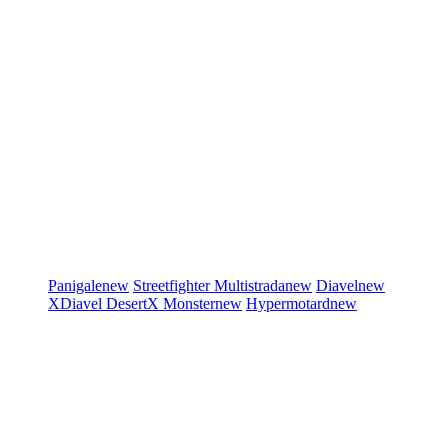
Panigale
new
Streetfighter
Multistrada
new
Diavel
new
XDiavel
DesertX
Monster
new
Hypermotard
new