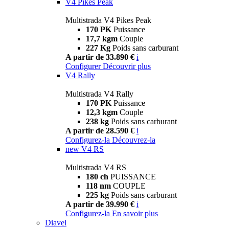
V4 Pikes Peak
Multistrada V4 Pikes Peak
170 PK
Puissance
17,7 kgm
Couple
227 Kg
Poids sans carburant
A partir de 33.890 €
i
Configurer
Découvrir plus
V4 Rally
Multistrada V4 Rally
170 PK
Puissance
12,3 kgm
Couple
238 kg
Poids sans carburant
A partir de 28.590 €
i
Configurez-la
Découvrez-la
new
V4 RS
Multistrada V4 RS
180 ch
PUISSANCE
118 nm
COUPLE
225 kg
Poids sans carburant
A partir de 39.990 €
i
Configurez-la
En savoir plus
Diavel