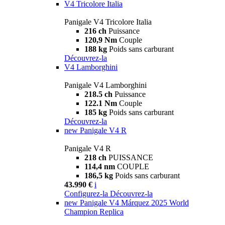
V4 Tricolore Italia
Panigale V4 Tricolore Italia
216 ch
Puissance
120,9 Nm
Couple
188 kg
Poids sans carburant
Découvrez-la
V4 Lamborghini
Panigale V4 Lamborghini
218.5 ch
Puissance
122.1 Nm
Couple
185 kg
Poids sans carburant
Découvrez-la
new
Panigale V4 R
Panigale V4 R
218 ch
PUISSANCE
114,4 nm
COUPLE
186,5 kg
Poids sans carburant
43.990 €
i
Configurez-la
Découvrez-la
new
Panigale V4 Márquez 2025 World
Champion Replica