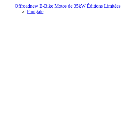
Offroad
new
E-Bike
Motos de 35kW
Éditions Limitées
Panigale