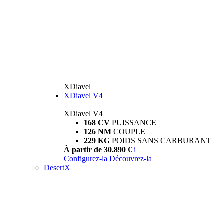
XDiavel
XDiavel V4
XDiavel V4
168 CV
PUISSANCE
126 NM
COUPLE
229 KG
POIDS SANS CARBURANT
À partir de 30.890 €
i
Configurez-la
Découvrez-la
DesertX