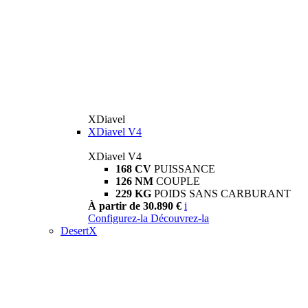
XDiavel
XDiavel V4
XDiavel V4
168 CV
PUISSANCE
126 NM
COUPLE
229 KG
POIDS SANS CARBURANT
À partir de 30.890 €
i
Configurez-la
Découvrez-la
DesertX