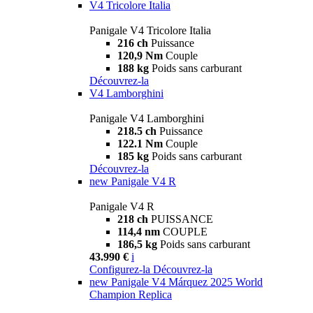
V4 Tricolore Italia
Panigale V4 Tricolore Italia
216 ch
Puissance
120,9 Nm
Couple
188 kg
Poids sans carburant
Découvrez-la
V4 Lamborghini
Panigale V4 Lamborghini
218.5 ch
Puissance
122.1 Nm
Couple
185 kg
Poids sans carburant
Découvrez-la
new
Panigale V4 R
Panigale V4 R
218 ch
PUISSANCE
114,4 nm
COUPLE
186,5 kg
Poids sans carburant
43.990 €
i
Configurez-la
Découvrez-la
new
Panigale V4 Márquez 2025 World
Champion Replica