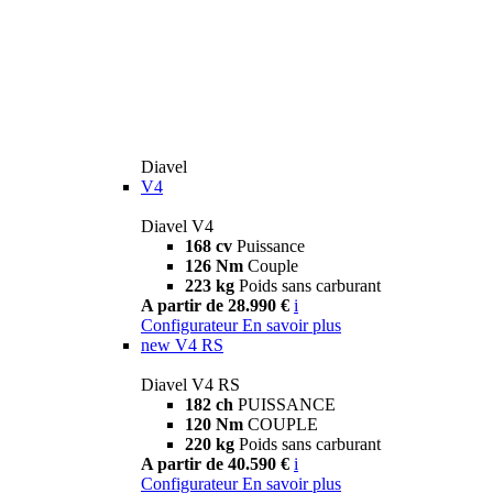
Diavel
V4
Diavel V4
168 cv
Puissance
126 Nm
Couple
223 kg
Poids sans carburant
A partir de 28.990 €
i
Configurateur
En savoir plus
new
V4 RS
Diavel V4 RS
182 ch
PUISSANCE
120 Nm
COUPLE
220 kg
Poids sans carburant
A partir de 40.590 €
i
Configurateur
En savoir plus