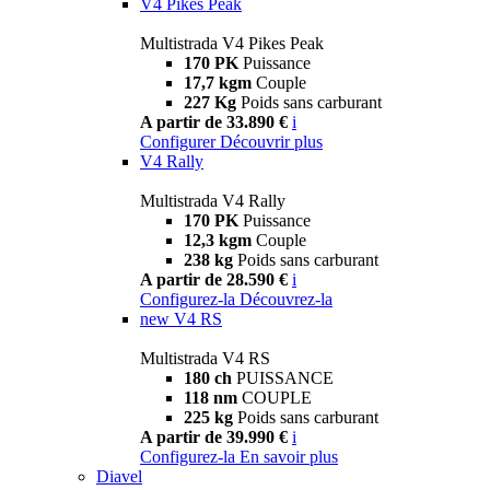
V4 Pikes Peak
Multistrada V4 Pikes Peak
170 PK
Puissance
17,7 kgm
Couple
227 Kg
Poids sans carburant
A partir de 33.890 €
i
Configurer
Découvrir plus
V4 Rally
Multistrada V4 Rally
170 PK
Puissance
12,3 kgm
Couple
238 kg
Poids sans carburant
A partir de 28.590 €
i
Configurez-la
Découvrez-la
new
V4 RS
Multistrada V4 RS
180 ch
PUISSANCE
118 nm
COUPLE
225 kg
Poids sans carburant
A partir de 39.990 €
i
Configurez-la
En savoir plus
Diavel