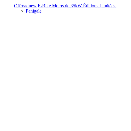
Offroad
new
E-Bike
Motos de 35kW
Éditions Limitées
Panigale