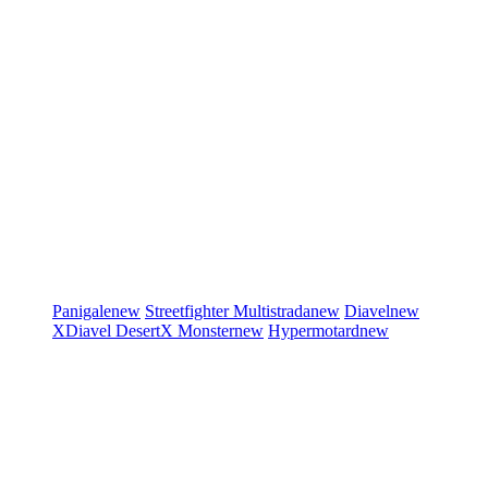
Panigale
new
Streetfighter
Multistrada
new
Diavel
new
XDiavel
DesertX
Monster
new
Hypermotard
new