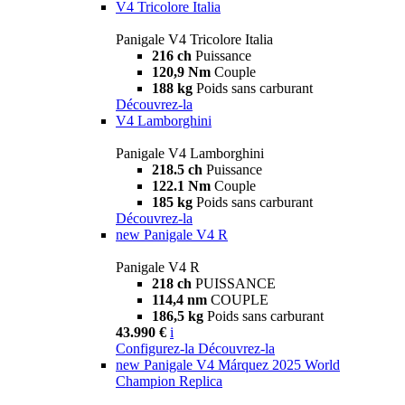
V4 Tricolore Italia
Panigale V4 Tricolore Italia
216 ch
Puissance
120,9 Nm
Couple
188 kg
Poids sans carburant
Découvrez-la
V4 Lamborghini
Panigale V4 Lamborghini
218.5 ch
Puissance
122.1 Nm
Couple
185 kg
Poids sans carburant
Découvrez-la
new
Panigale V4 R
Panigale V4 R
218 ch
PUISSANCE
114,4 nm
COUPLE
186,5 kg
Poids sans carburant
43.990 €
i
Configurez-la
Découvrez-la
new
Panigale V4 Márquez 2025 World
Champion Replica