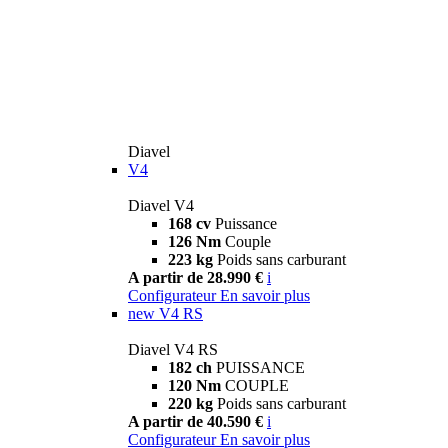
Diavel
V4
Diavel V4
168 cv
Puissance
126 Nm
Couple
223 kg
Poids sans carburant
A partir de 28.990 €
i
Configurateur
En savoir plus
new
V4 RS
Diavel V4 RS
182 ch
PUISSANCE
120 Nm
COUPLE
220 kg
Poids sans carburant
A partir de 40.590 €
i
Configurateur
En savoir plus