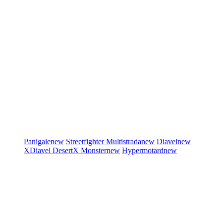
Panigale
new
Streetfighter
Multistrada
new
Diavel
new
XDiavel
DesertX
Monster
new
Hypermotard
new