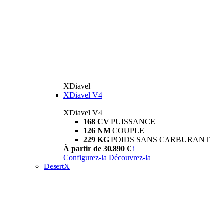
XDiavel
XDiavel V4
XDiavel V4
168 CV
PUISSANCE
126 NM
COUPLE
229 KG
POIDS SANS CARBURANT
À partir de 30.890 €
i
Configurez-la
Découvrez-la
DesertX