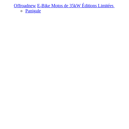
Offroad
new
E-Bike
Motos de 35kW
Éditions Limitées
Panigale