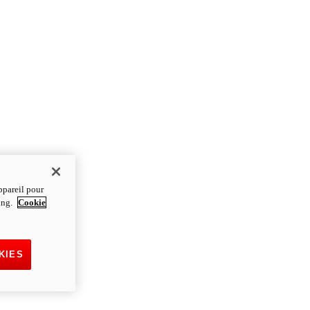
ppareil pour
ting.
Cookie
KIES