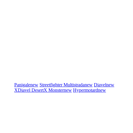
Panigale
new
Streetfighter
Multistrada
new
Diavel
new
XDiavel
DesertX
Monster
new
Hypermotard
new