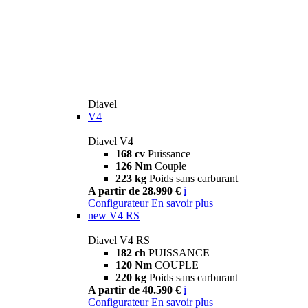
Diavel
V4
Diavel V4
168 cv
Puissance
126 Nm
Couple
223 kg
Poids sans carburant
A partir de 28.990 €
i
Configurateur
En savoir plus
new
V4 RS
Diavel V4 RS
182 ch
PUISSANCE
120 Nm
COUPLE
220 kg
Poids sans carburant
A partir de 40.590 €
i
Configurateur
En savoir plus