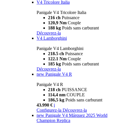
V4 Tricolore Italia
Panigale V4 Tricolore Italia
216 ch
Puissance
120,9 Nm
Couple
188 kg
Poids sans carburant
Découvrez-la
V4 Lamborghini
Panigale V4 Lamborghini
218.5 ch
Puissance
122.1 Nm
Couple
185 kg
Poids sans carburant
Découvrez-la
new
Panigale V4 R
Panigale V4 R
218 ch
PUISSANCE
114,4 nm
COUPLE
186,5 kg
Poids sans carburant
43.990 €
i
Configurez-la
Découvrez-la
new
Panigale V4 Márquez 2025 World
Champion Replica