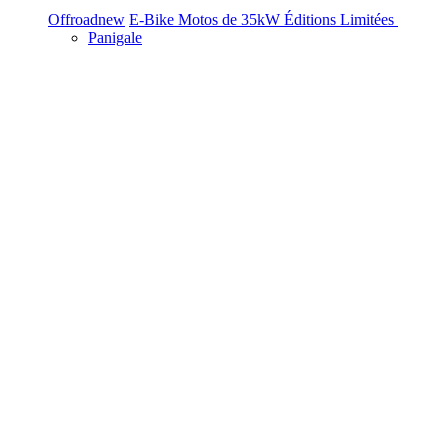
Offroad
new
E-Bike
Motos de 35kW
Éditions Limitées
Panigale