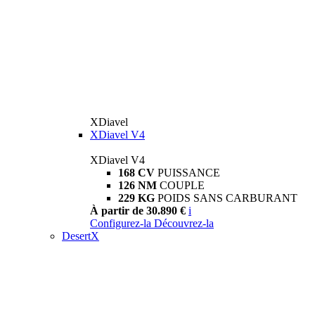
XDiavel
XDiavel V4
XDiavel V4
168 CV
PUISSANCE
126 NM
COUPLE
229 KG
POIDS SANS CARBURANT
À partir de 30.890 €
i
Configurez-la
Découvrez-la
DesertX