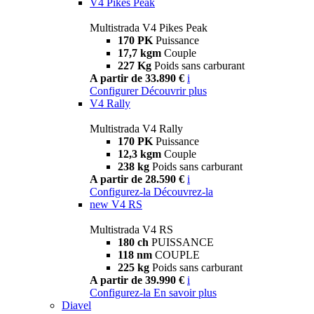
V4 Pikes Peak
Multistrada V4 Pikes Peak
170 PK
Puissance
17,7 kgm
Couple
227 Kg
Poids sans carburant
A partir de 33.890 €
i
Configurer
Découvrir plus
V4 Rally
Multistrada V4 Rally
170 PK
Puissance
12,3 kgm
Couple
238 kg
Poids sans carburant
A partir de 28.590 €
i
Configurez-la
Découvrez-la
new
V4 RS
Multistrada V4 RS
180 ch
PUISSANCE
118 nm
COUPLE
225 kg
Poids sans carburant
A partir de 39.990 €
i
Configurez-la
En savoir plus
Diavel