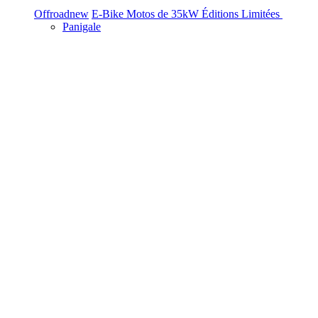
Offroad
new
E-Bike
Motos de 35kW
Éditions Limitées
Panigale