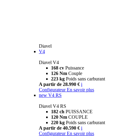
Diavel
V4
Diavel V4
168 cv
Puissance
126 Nm
Couple
223 kg
Poids sans carburant
A partir de 28.990 €
i
Configurateur
En savoir plus
new
V4 RS
Diavel V4 RS
182 ch
PUISSANCE
120 Nm
COUPLE
220 kg
Poids sans carburant
A partir de 40.590 €
i
Configurateur
En savoir plus