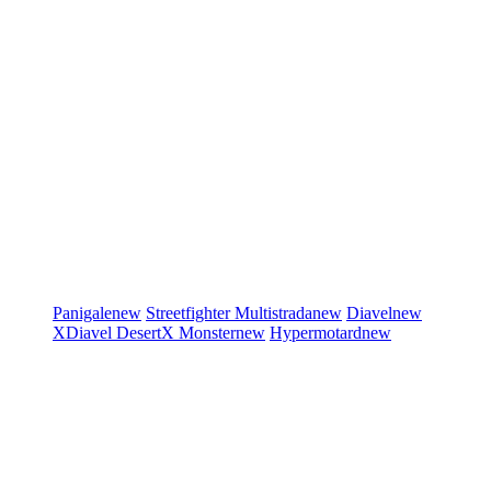
Panigale
new
Streetfighter
Multistrada
new
Diavel
new
XDiavel
DesertX
Monster
new
Hypermotard
new