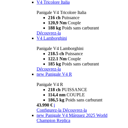
V4 Tricolore Italia
Panigale V4 Tricolore Italia
216 ch
Puissance
120,9 Nm
Couple
188 kg
Poids sans carburant
Découvrez-la
V4 Lamborghini
Panigale V4 Lamborghini
218.5 ch
Puissance
122.1 Nm
Couple
185 kg
Poids sans carburant
Découvrez-la
new
Panigale V4 R
Panigale V4 R
218 ch
PUISSANCE
114,4 nm
COUPLE
186,5 kg
Poids sans carburant
43.990 €
i
Configurez-la
Découvrez-la
new
Panigale V4 Márquez 2025 World
Champion Replica