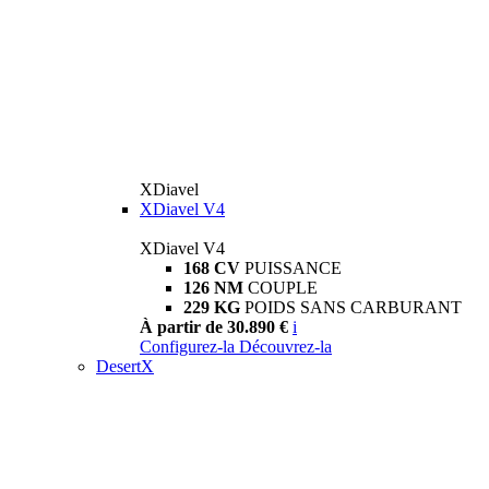
XDiavel
XDiavel V4
XDiavel V4
168 CV
PUISSANCE
126 NM
COUPLE
229 KG
POIDS SANS CARBURANT
À partir de 30.890 €
i
Configurez-la
Découvrez-la
DesertX