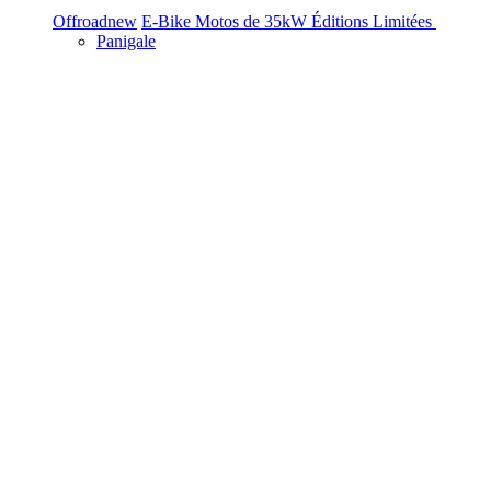
Offroad
new
E-Bike
Motos de 35kW
Éditions Limitées
Panigale