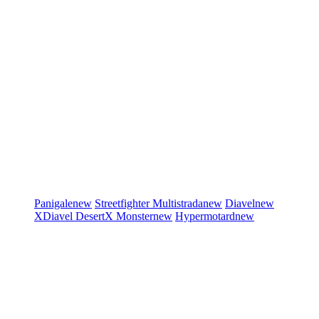
Panigale
new
Streetfighter
Multistrada
new
Diavel
new
XDiavel
DesertX
Monster
new
Hypermotard
new