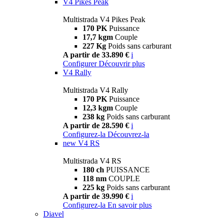
V4 Pikes Peak
Multistrada V4 Pikes Peak
170 PK
Puissance
17,7 kgm
Couple
227 Kg
Poids sans carburant
A partir de 33.890 €
i
Configurer
Découvrir plus
V4 Rally
Multistrada V4 Rally
170 PK
Puissance
12,3 kgm
Couple
238 kg
Poids sans carburant
A partir de 28.590 €
i
Configurez-la
Découvrez-la
new
V4 RS
Multistrada V4 RS
180 ch
PUISSANCE
118 nm
COUPLE
225 kg
Poids sans carburant
A partir de 39.990 €
i
Configurez-la
En savoir plus
Diavel