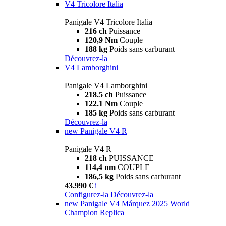
V4 Tricolore Italia
Panigale V4 Tricolore Italia
216 ch
Puissance
120,9 Nm
Couple
188 kg
Poids sans carburant
Découvrez-la
V4 Lamborghini
Panigale V4 Lamborghini
218.5 ch
Puissance
122.1 Nm
Couple
185 kg
Poids sans carburant
Découvrez-la
new
Panigale V4 R
Panigale V4 R
218 ch
PUISSANCE
114,4 nm
COUPLE
186,5 kg
Poids sans carburant
43.990 €
i
Configurez-la
Découvrez-la
new
Panigale V4 Márquez 2025 World
Champion Replica