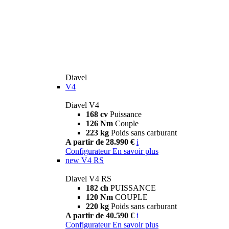
Diavel
V4
Diavel V4
168 cv
Puissance
126 Nm
Couple
223 kg
Poids sans carburant
A partir de 28.990 €
i
Configurateur
En savoir plus
new
V4 RS
Diavel V4 RS
182 ch
PUISSANCE
120 Nm
COUPLE
220 kg
Poids sans carburant
A partir de 40.590 €
i
Configurateur
En savoir plus