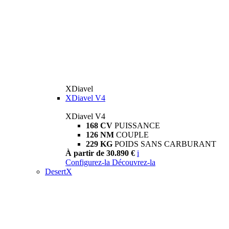
XDiavel
XDiavel V4
XDiavel V4
168 CV
PUISSANCE
126 NM
COUPLE
229 KG
POIDS SANS CARBURANT
À partir de 30.890 €
i
Configurez-la
Découvrez-la
DesertX