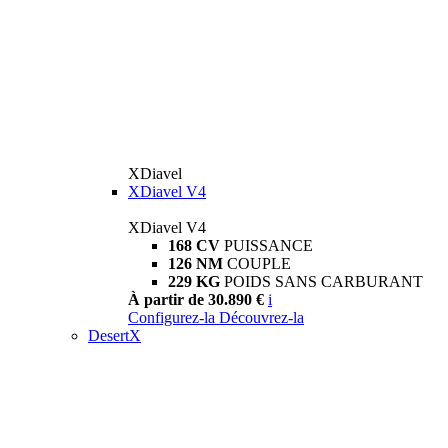
XDiavel
XDiavel V4
XDiavel V4
168 CV
PUISSANCE
126 NM
COUPLE
229 KG
POIDS SANS CARBURANT
À partir de 30.890 €
i
Configurez-la
Découvrez-la
DesertX