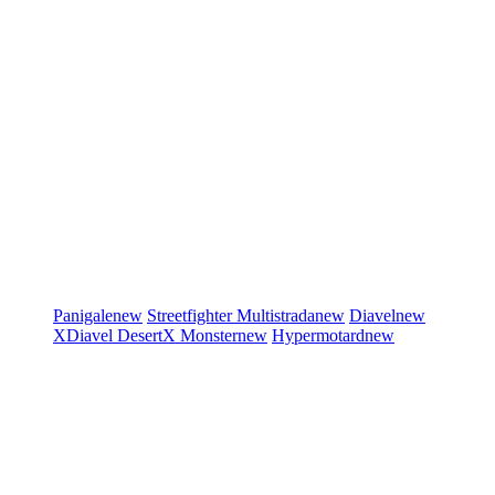
Panigale
new
Streetfighter
Multistrada
new
Diavel
new
XDiavel
DesertX
Monster
new
Hypermotard
new