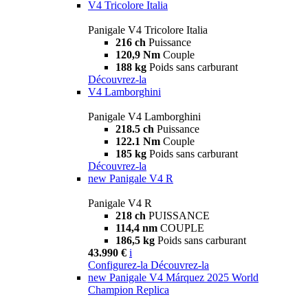
V4 Tricolore Italia
Panigale V4 Tricolore Italia
216 ch
Puissance
120,9 Nm
Couple
188 kg
Poids sans carburant
Découvrez-la
V4 Lamborghini
Panigale V4 Lamborghini
218.5 ch
Puissance
122.1 Nm
Couple
185 kg
Poids sans carburant
Découvrez-la
new
Panigale V4 R
Panigale V4 R
218 ch
PUISSANCE
114,4 nm
COUPLE
186,5 kg
Poids sans carburant
43.990 €
i
Configurez-la
Découvrez-la
new
Panigale V4 Márquez 2025 World
Champion Replica