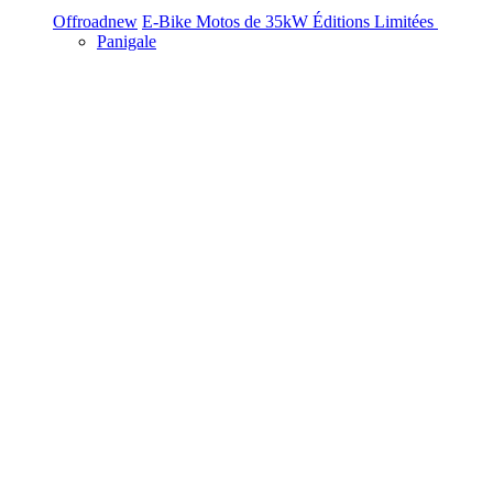
Offroad
new
E-Bike
Motos de 35kW
Éditions Limitées
Panigale