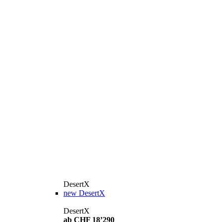
DesertX
new
DesertX
DesertX
ab CHF 18’290