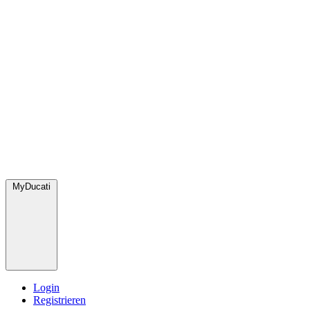
MyDucati
Login
Registrieren