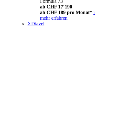
Formula 73
ab CHF 17´190
ab CHF 189 pro Monat*
i
mehr erfahren
XDiavel