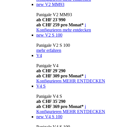
new
V2 MM93
Panigale V2 MM93
ab CHF 23´990
ab CHF 259 pro Monat*
i
Konfigurieren
mehr entdecken
new
V2 S 100
Panigale V2 S 100
mehr erfahren
V4
Panigale V4
ab CHF 29´290
ab CHF 309 pro Monat*
i
Konfigurieren
MEHR ENTDECKEN
V4 S
Panigale V4 S
ab CHF 35´290
ab CHF 369 pro Monat*
i
Konfigurieren
MEHR ENTDECKEN
new
V4 S 100
Panigale V4 S 100