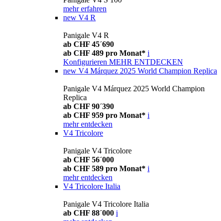
mehr erfahren
new
V4 R
Panigale V4 R
ab CHF 45´690
ab CHF 489 pro Monat*
i
Konfigurieren
MEHR ENTDECKEN
new
V4 Márquez 2025 World Champion Replica
Panigale V4 Márquez 2025 World Champion
Replica
ab CHF 90´390
ab CHF 959 pro Monat*
i
mehr entdecken
V4 Tricolore
Panigale V4 Tricolore
ab CHF 56´000
ab CHF 589 pro Monat*
i
mehr entdecken
V4 Tricolore Italia
Panigale V4 Tricolore Italia
ab CHF 88´000
i