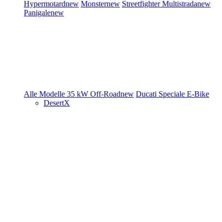
Hypermotard
new
Monster
new
Streetfighter
Multistrada
new
Panigale
new
Alle Modelle
35 kW
Off-Road
new
Ducati Speciale
E-Bike
DesertX