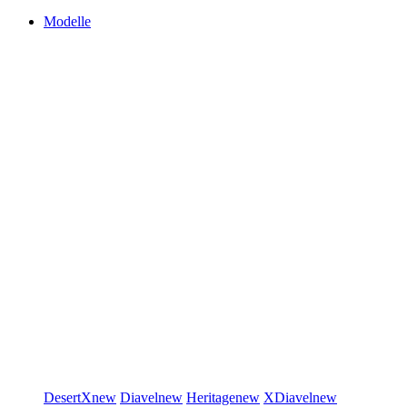
Modelle
DesertX
new
Diavel
new
Heritage
new
XDiavel
new