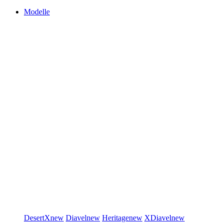
Modelle
DesertX
new
Diavel
new
Heritage
new
XDiavel
new