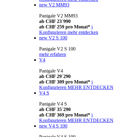
new
V2 MM93
Panigale V2 MM93
ab CHF 23´990
ab CHF 259 pro Monat*
i
Konfigurieren
mehr entdecken
new
V2 S 100
Panigale V2 S 100
mehr erfahren
V4
Panigale V4
ab CHF 29´290
ab CHF 309 pro Monat*
i
Konfigurieren
MEHR ENTDECKEN
V4 S
Panigale V4 S
ab CHF 35´290
ab CHF 369 pro Monat*
i
Konfigurieren
MEHR ENTDECKEN
new
V4 S 100
Panigale V4 S 100