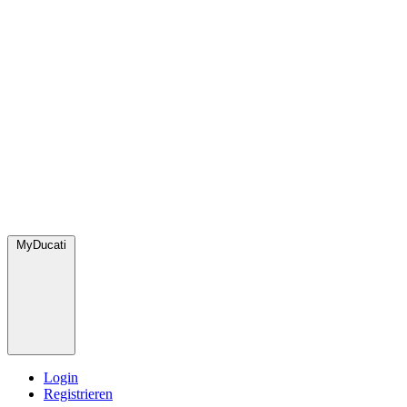
MyDucati
Login
Registrieren