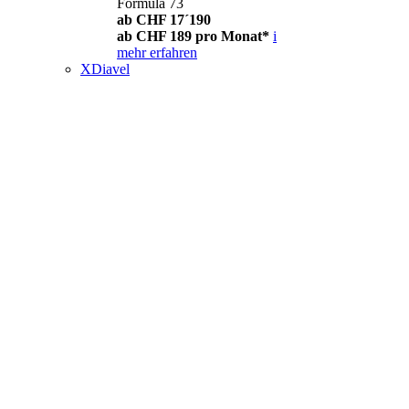
Formula 73
ab CHF 17´190
ab CHF 189 pro Monat*
i
mehr erfahren
XDiavel