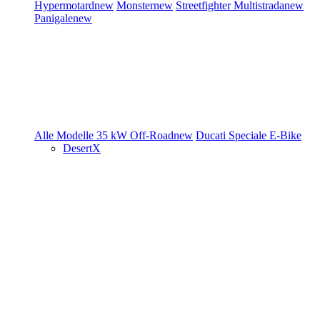
Hypermotard
new
Monster
new
Streetfighter
Multistrada
new
Panigale
new
Alle Modelle
35 kW
Off-Road
new
Ducati Speciale
E-Bike
DesertX