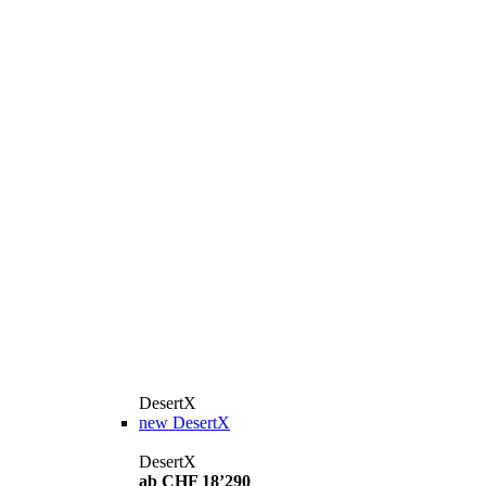
DesertX
new
DesertX
DesertX
ab CHF 18’290