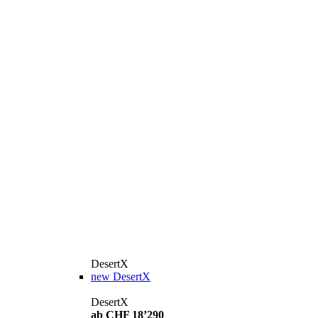
DesertX
new
DesertX
DesertX
ab CHF 18’290