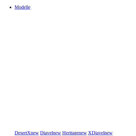
Modelle
DesertX
new
Diavel
new
Heritage
new
XDiavel
new