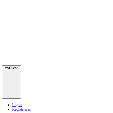
MyDucati
Login
Registrieren