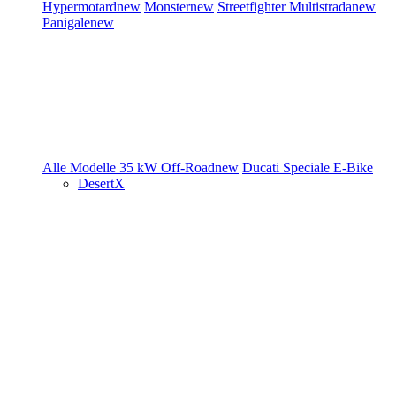
Hypermotard
new
Monster
new
Streetfighter
Multistrada
new
Panigale
new
Alle Modelle
35 kW
Off-Road
new
Ducati Speciale
E-Bike
DesertX