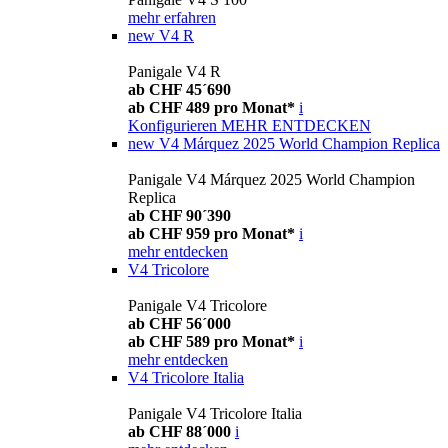
mehr erfahren
new
V4 R
Panigale V4 R
ab CHF 45´690
ab CHF 489 pro Monat*
i
Konfigurieren
MEHR ENTDECKEN
new
V4 Márquez 2025 World Champion Replica
Panigale V4 Márquez 2025 World Champion
Replica
ab CHF 90´390
ab CHF 959 pro Monat*
i
mehr entdecken
V4 Tricolore
Panigale V4 Tricolore
ab CHF 56´000
ab CHF 589 pro Monat*
i
mehr entdecken
V4 Tricolore Italia
Panigale V4 Tricolore Italia
ab CHF 88´000
i