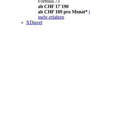
Formula 73
ab CHF 17´190
ab CHF 189 pro Monat*
i
mehr erfahren
XDiavel