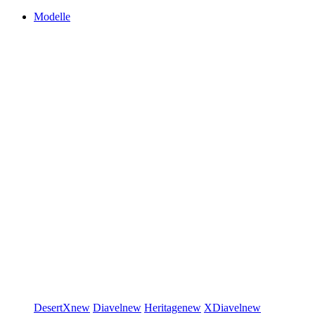
Modelle
DesertX
new
Diavel
new
Heritage
new
XDiavel
new