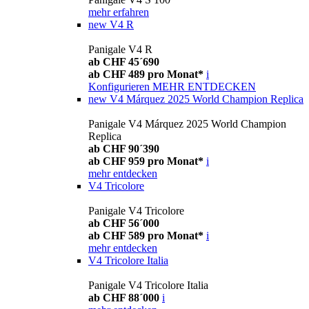
mehr erfahren
new
V4 R
Panigale V4 R
ab CHF 45´690
ab CHF 489 pro Monat*
i
Konfigurieren
MEHR ENTDECKEN
new
V4 Márquez 2025 World Champion Replica
Panigale V4 Márquez 2025 World Champion
Replica
ab CHF 90´390
ab CHF 959 pro Monat*
i
mehr entdecken
V4 Tricolore
Panigale V4 Tricolore
ab CHF 56´000
ab CHF 589 pro Monat*
i
mehr entdecken
V4 Tricolore Italia
Panigale V4 Tricolore Italia
ab CHF 88´000
i