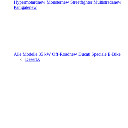
Hypermotard
new
Monster
new
Streetfighter
Multistrada
new
Panigale
new
Alle Modelle
35 kW
Off-Road
new
Ducati Speciale
E-Bike
DesertX