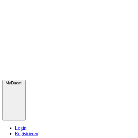
MyDucati
Login
Registrieren