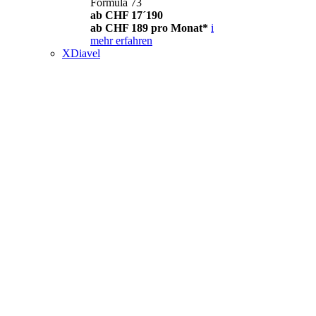
Formula 73
ab CHF 17´190
ab CHF 189 pro Monat*
i
mehr erfahren
XDiavel