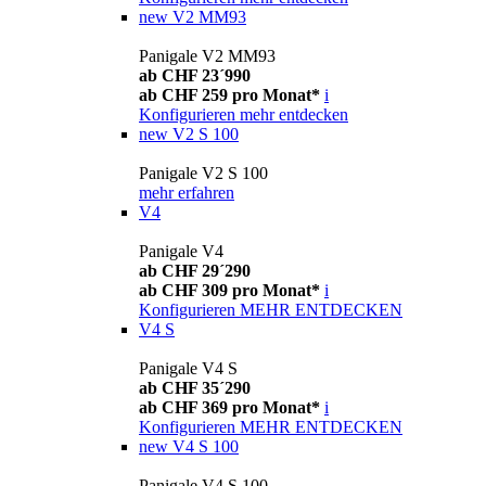
new
V2 MM93
Panigale V2 MM93
ab CHF 23´990
ab CHF 259 pro Monat*
i
Konfigurieren
mehr entdecken
new
V2 S 100
Panigale V2 S 100
mehr erfahren
V4
Panigale V4
ab CHF 29´290
ab CHF 309 pro Monat*
i
Konfigurieren
MEHR ENTDECKEN
V4 S
Panigale V4 S
ab CHF 35´290
ab CHF 369 pro Monat*
i
Konfigurieren
MEHR ENTDECKEN
new
V4 S 100
Panigale V4 S 100