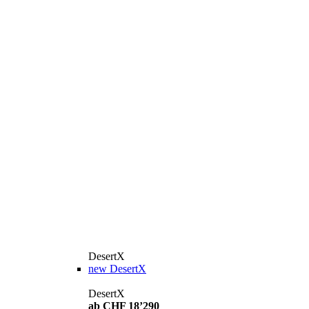
DesertX
new
DesertX
DesertX
ab CHF 18’290