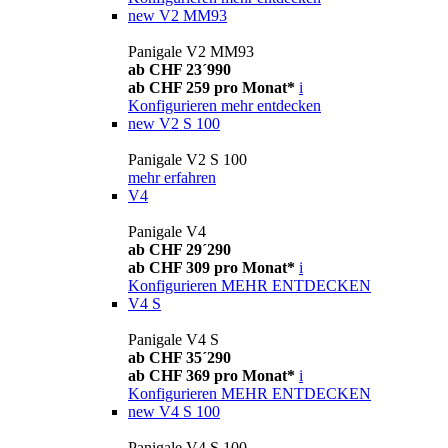
new
V2 MM93
Panigale V2 MM93
ab CHF 23´990
ab CHF 259 pro Monat*
i
Konfigurieren
mehr entdecken
new
V2 S 100
Panigale V2 S 100
mehr erfahren
V4
Panigale V4
ab CHF 29´290
ab CHF 309 pro Monat*
i
Konfigurieren
MEHR ENTDECKEN
V4 S
Panigale V4 S
ab CHF 35´290
ab CHF 369 pro Monat*
i
Konfigurieren
MEHR ENTDECKEN
new
V4 S 100
Panigale V4 S 100