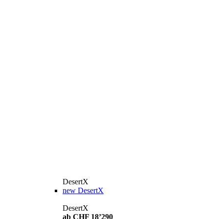
DesertX
new
DesertX
DesertX
ab CHF 18’290