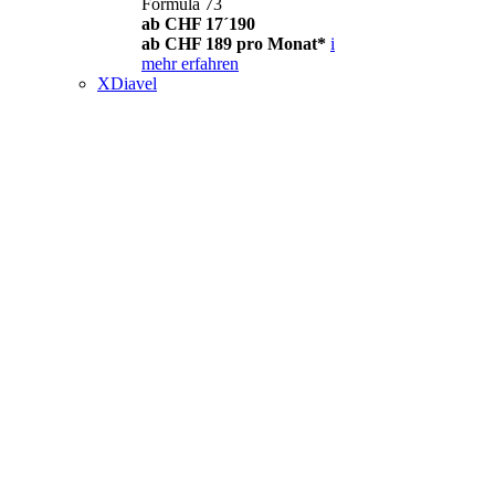
Formula 73
ab CHF 17´190
ab CHF 189 pro Monat*
i
mehr erfahren
XDiavel