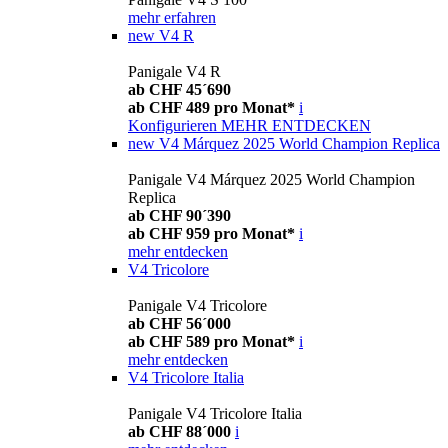
mehr erfahren
new
V4 R
Panigale V4 R
ab CHF 45´690
ab CHF 489 pro Monat*
i
Konfigurieren
MEHR ENTDECKEN
new
V4 Márquez 2025 World Champion Replica
Panigale V4 Márquez 2025 World Champion
Replica
ab CHF 90´390
ab CHF 959 pro Monat*
i
mehr entdecken
V4 Tricolore
Panigale V4 Tricolore
ab CHF 56´000
ab CHF 589 pro Monat*
i
mehr entdecken
V4 Tricolore Italia
Panigale V4 Tricolore Italia
ab CHF 88´000
i