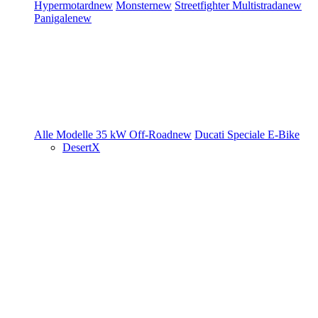
Hypermotard
new
Monster
new
Streetfighter
Multistrada
new
Panigale
new
Alle Modelle
35 kW
Off-Road
new
Ducati Speciale
E-Bike
DesertX