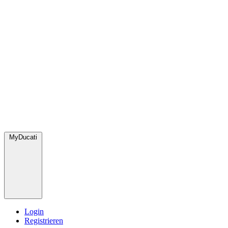
MyDucati
Login
Registrieren