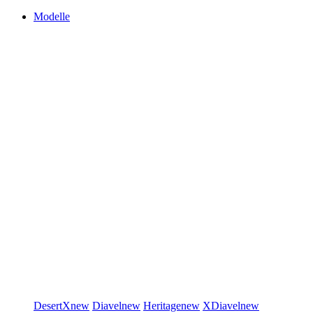
Modelle
DesertX
new
Diavel
new
Heritage
new
XDiavel
new