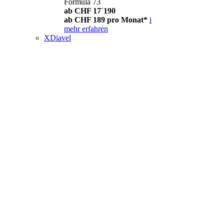
Formula 73
ab CHF 17´190
ab CHF 189 pro Monat*
i
mehr erfahren
XDiavel