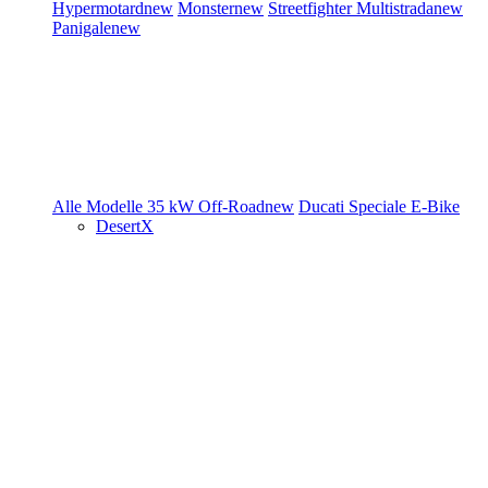
Hypermotard
new
Monster
new
Streetfighter
Multistrada
new
Panigale
new
Alle Modelle
35 kW
Off-Road
new
Ducati Speciale
E-Bike
DesertX