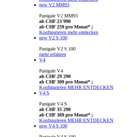
new
V2 MM93
Panigale V2 MM93
ab CHF 23´990
ab CHF 259 pro Monat*
i
Konfigurieren
mehr entdecken
new
V2 S 100
Panigale V2 S 100
mehr erfahren
V4
Panigale V4
ab CHF 29´290
ab CHF 309 pro Monat*
i
Konfigurieren
MEHR ENTDECKEN
V4 S
Panigale V4 S
ab CHF 35´290
ab CHF 369 pro Monat*
i
Konfigurieren
MEHR ENTDECKEN
new
V4 S 100
Panigale V4 S 100