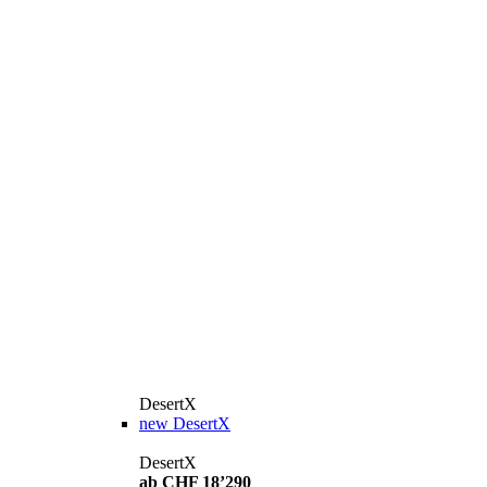
DesertX
new
DesertX
DesertX
ab CHF 18’290