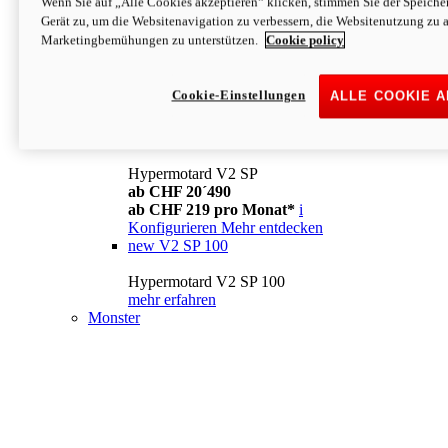
Wenn Sie auf „Alle Cookies akzeptieren“ klicken, stimmen Sie der Speich
Konfigurieren
Mehr entdecken
Gerät zu, um die Websitenavigation zu verbessern, die Websitenutzung zu 
new
V2
Marketingbemühungen zu unterstützen.
Cookie policy
Hypermotard V2
ab CHF 15´990
Cookie-Einstellungen
ALLE COOKIE 
ab CHF 169 pro Monat*
i
Konfigurieren
Mehr entdecken
new
V2 SP
Hypermotard V2 SP
ab CHF 20´490
ab CHF 219 pro Monat*
i
Konfigurieren
Mehr entdecken
new
V2 SP 100
Hypermotard V2 SP 100
mehr erfahren
Monster