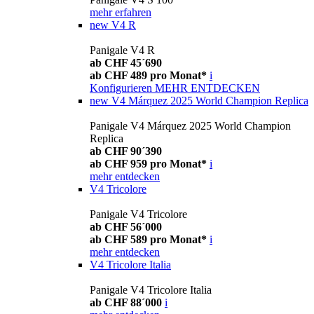
mehr erfahren
new
V4 R
Panigale V4 R
ab CHF 45´690
ab CHF 489 pro Monat*
i
Konfigurieren
MEHR ENTDECKEN
new
V4 Márquez 2025 World Champion Replica
Panigale V4 Márquez 2025 World Champion
Replica
ab CHF 90´390
ab CHF 959 pro Monat*
i
mehr entdecken
V4 Tricolore
Panigale V4 Tricolore
ab CHF 56´000
ab CHF 589 pro Monat*
i
mehr entdecken
V4 Tricolore Italia
Panigale V4 Tricolore Italia
ab CHF 88´000
i