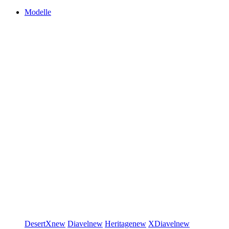
Modelle
DesertX
new
Diavel
new
Heritage
new
XDiavel
new