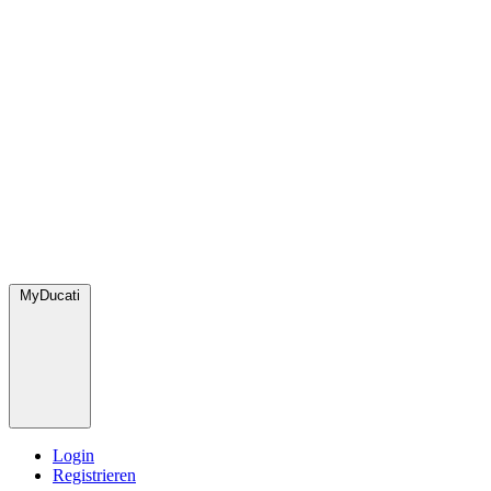
MyDucati
Login
Registrieren