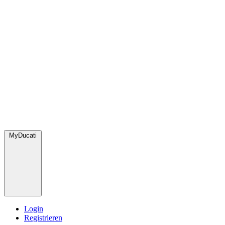
MyDucati
Login
Registrieren