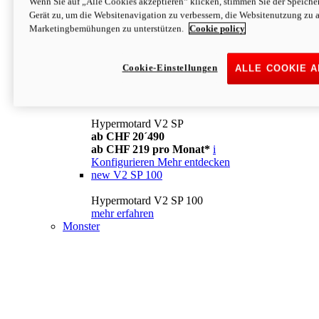
Wenn Sie auf „Alle Cookies akzeptieren“ klicken, stimmen Sie der Speich
Konfigurieren
Mehr entdecken
Gerät zu, um die Websitenavigation zu verbessern, die Websitenutzung zu 
new
V2
Marketingbemühungen zu unterstützen.
Cookie policy
Hypermotard V2
ab CHF 15´990
Cookie-Einstellungen
ALLE COOKIE 
ab CHF 169 pro Monat*
i
Konfigurieren
Mehr entdecken
new
V2 SP
Hypermotard V2 SP
ab CHF 20´490
ab CHF 219 pro Monat*
i
Konfigurieren
Mehr entdecken
new
V2 SP 100
Hypermotard V2 SP 100
mehr erfahren
Monster