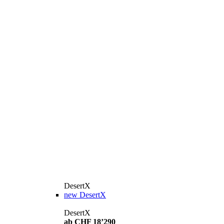
DesertX
new
DesertX
DesertX
ab CHF 18’290