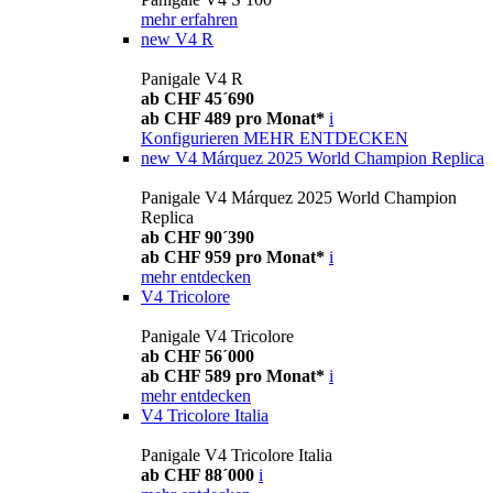
mehr erfahren
new
V4 R
Panigale V4 R
ab CHF 45´690
ab CHF 489 pro Monat*
i
Konfigurieren
MEHR ENTDECKEN
new
V4 Márquez 2025 World Champion Replica
Panigale V4 Márquez 2025 World Champion
Replica
ab CHF 90´390
ab CHF 959 pro Monat*
i
mehr entdecken
V4 Tricolore
Panigale V4 Tricolore
ab CHF 56´000
ab CHF 589 pro Monat*
i
mehr entdecken
V4 Tricolore Italia
Panigale V4 Tricolore Italia
ab CHF 88´000
i