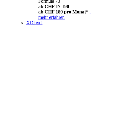
Formula 73
ab CHF 17´190
ab CHF 189 pro Monat*
i
mehr erfahren
XDiavel