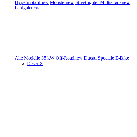
Hypermotard
new
Monster
new
Streetfighter
Multistrada
new
Panigale
new
Alle Modelle
35 kW
Off-Road
new
Ducati Speciale
E-Bike
DesertX