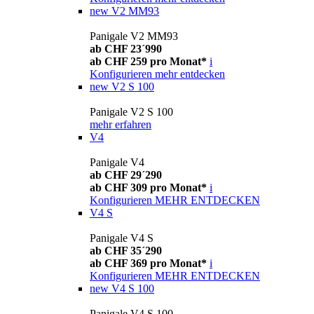
new
V2 MM93
Panigale V2 MM93
ab CHF 23´990
ab CHF 259 pro Monat*
i
Konfigurieren
mehr entdecken
new
V2 S 100
Panigale V2 S 100
mehr erfahren
V4
Panigale V4
ab CHF 29´290
ab CHF 309 pro Monat*
i
Konfigurieren
MEHR ENTDECKEN
V4 S
Panigale V4 S
ab CHF 35´290
ab CHF 369 pro Monat*
i
Konfigurieren
MEHR ENTDECKEN
new
V4 S 100
Panigale V4 S 100