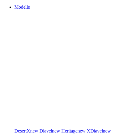
Modelle
DesertX
new
Diavel
new
Heritage
new
XDiavel
new