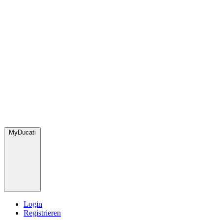
MyDucati
Login
Registrieren