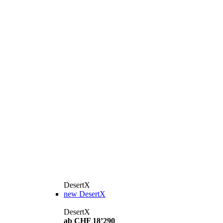
DesertX
new
DesertX
DesertX
ab CHF 18’290