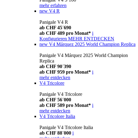
mehr erfahren
new
V4 R
Panigale V4 R
ab CHF 45´690
ab CHF 489 pro Monat*
i
Konfigurieren
MEHR ENTDECKEN
new
V4 Márquez 2025 World Champion Replica
Panigale V4 Márquez 2025 World Champion
Replica
ab CHF 90´390
ab CHF 959 pro Monat*
i
mehr entdecken
V4 Tricolore
Panigale V4 Tricolore
ab CHF 56´000
ab CHF 589 pro Monat*
i
mehr entdecken
V4 Tricolore Italia
Panigale V4 Tricolore Italia
ab CHF 88´000
i