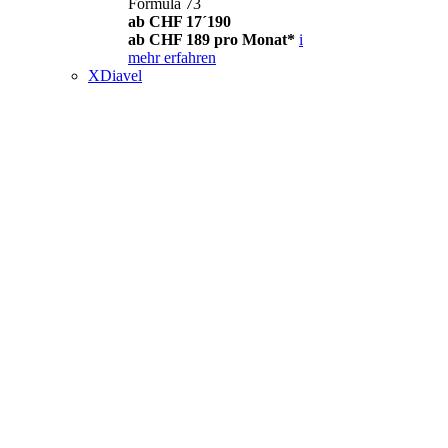
Formula 73
ab CHF 17´190
ab CHF 189 pro Monat*
i
mehr erfahren
XDiavel