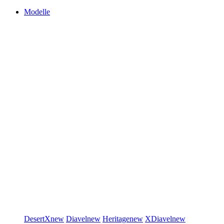
Modelle
DesertX
new
Diavel
new
Heritage
new
XDiavel
new