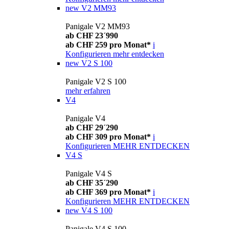
new
V2 MM93
Panigale V2 MM93
ab CHF 23´990
ab CHF 259 pro Monat*
i
Konfigurieren
mehr entdecken
new
V2 S 100
Panigale V2 S 100
mehr erfahren
V4
Panigale V4
ab CHF 29´290
ab CHF 309 pro Monat*
i
Konfigurieren
MEHR ENTDECKEN
V4 S
Panigale V4 S
ab CHF 35´290
ab CHF 369 pro Monat*
i
Konfigurieren
MEHR ENTDECKEN
new
V4 S 100
Panigale V4 S 100