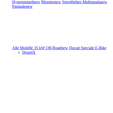
Hypermotard
new
Monster
new
Streetfighter
Multistrada
new
Panigale
new
Alle Modelle
35 kW
Off-Road
new
Ducati Speciale
E-Bike
DesertX