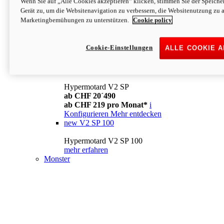
Wenn Sie auf „Alle Cookies akzeptieren“ klicken, stimmen Sie der Speich
Konfigurieren
Mehr entdecken
Gerät zu, um die Websitenavigation zu verbessern, die Websitenutzung zu 
new
V2
Marketingbemühungen zu unterstützen.
Cookie policy
Hypermotard V2
ab CHF 15´990
Cookie-Einstellungen
ALLE COOKIE 
ab CHF 169 pro Monat*
i
Konfigurieren
Mehr entdecken
new
V2 SP
Hypermotard V2 SP
ab CHF 20´490
ab CHF 219 pro Monat*
i
Konfigurieren
Mehr entdecken
new
V2 SP 100
Hypermotard V2 SP 100
mehr erfahren
Monster