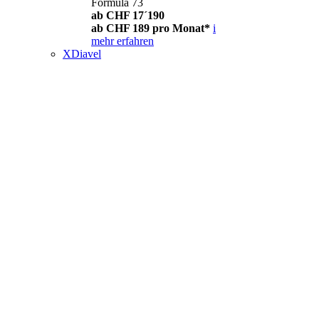
Formula 73
ab CHF 17´190
ab CHF 189 pro Monat*
i
mehr erfahren
XDiavel