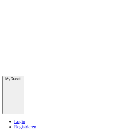
MyDucati
Login
Registrieren