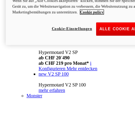
Wenn Sie auf „Alle Cookies akzeptieren“ klicken, stimmen Sie der Speich
Konfigurieren
Mehr entdecken
Gerät zu, um die Websitenavigation zu verbessern, die Websitenutzung zu 
new
V2
Marketingbemühungen zu unterstützen.
Cookie policy
Hypermotard V2
ab CHF 15´990
Cookie-Einstellungen
ALLE COOKIE 
ab CHF 169 pro Monat*
i
Konfigurieren
Mehr entdecken
new
V2 SP
Hypermotard V2 SP
ab CHF 20´490
ab CHF 219 pro Monat*
i
Konfigurieren
Mehr entdecken
new
V2 SP 100
Hypermotard V2 SP 100
mehr erfahren
Monster