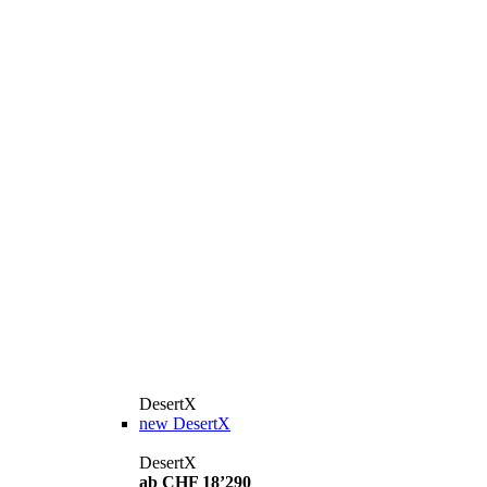
DesertX
new
DesertX
DesertX
ab CHF 18’290