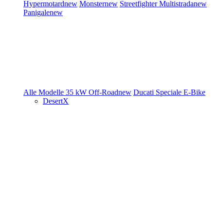
Hypermotard
new
Monster
new
Streetfighter
Multistrada
new
Panigale
new
Alle Modelle
35 kW
Off-Road
new
Ducati Speciale
E-Bike
DesertX