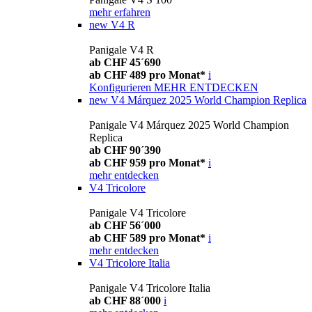
mehr erfahren
new
V4 R
Panigale V4 R
ab CHF 45´690
ab CHF 489 pro Monat*
i
Konfigurieren
MEHR ENTDECKEN
new
V4 Márquez 2025 World Champion Replica
Panigale V4 Márquez 2025 World Champion
Replica
ab CHF 90´390
ab CHF 959 pro Monat*
i
mehr entdecken
V4 Tricolore
Panigale V4 Tricolore
ab CHF 56´000
ab CHF 589 pro Monat*
i
mehr entdecken
V4 Tricolore Italia
Panigale V4 Tricolore Italia
ab CHF 88´000
i