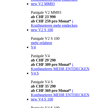
new
V2 MM93
Panigale V2 MM93
ab CHF 23´990
ab CHF 259 pro Monat*
i
Konfigurieren
mehr entdecken
new
V2 S 100
Panigale V2 S 100
mehr erfahren
V4
Panigale V4
ab CHF 29´290
ab CHF 309 pro Monat*
i
Konfigurieren
MEHR ENTDECKEN
V4 S
Panigale V4 S
ab CHF 35´290
ab CHF 369 pro Monat*
i
Konfigurieren
MEHR ENTDECKEN
new
V4 S 100
Panigale V4 S 100