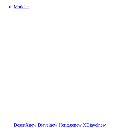
Modelle
DesertX
new
Diavel
new
Heritage
new
XDiavel
new