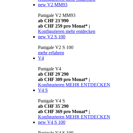
new
V2 MM93
Panigale V2 MM93
ab CHF 23´990
ab CHF 259 pro Monat*
i
Konfigurieren
mehr entdecken
new
V2 S 100
Panigale V2 S 100
mehr erfahren
V4
Panigale V4
ab CHF 29´290
ab CHF 309 pro Monat*
i
Konfigurieren
MEHR ENTDECKEN
V4 S
Panigale V4 S
ab CHF 35´290
ab CHF 369 pro Monat*
i
Konfigurieren
MEHR ENTDECKEN
new
V4 S 100
Panigale V4 S 100