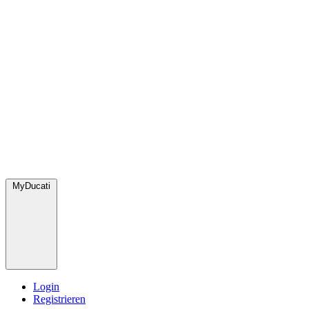
MyDucati
Login
Registrieren