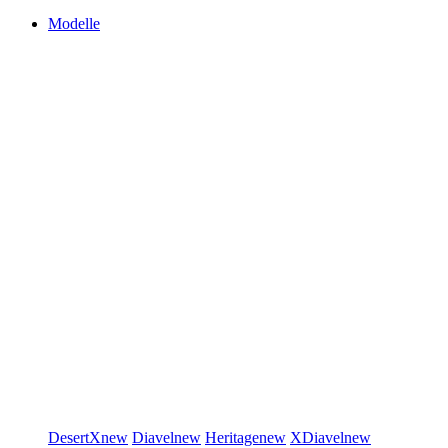
Modelle
DesertX
new
Diavel
new
Heritage
new
XDiavel
new