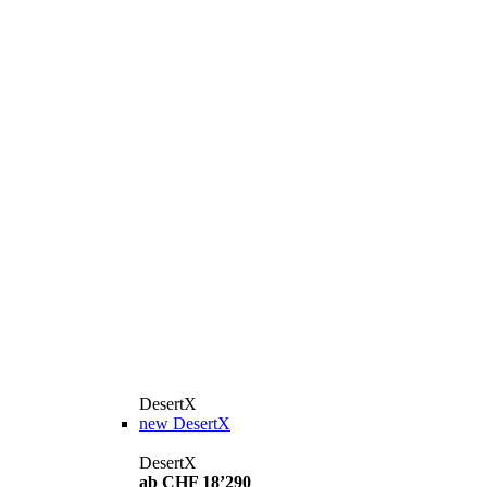
DesertX
new
DesertX
DesertX
ab CHF 18’290