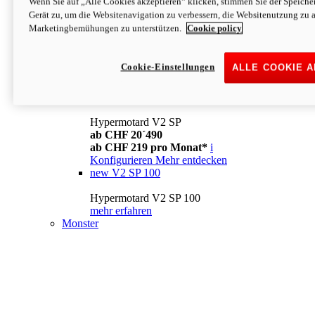
Wenn Sie auf „Alle Cookies akzeptieren“ klicken, stimmen Sie der Speich
Konfigurieren
Mehr entdecken
Gerät zu, um die Websitenavigation zu verbessern, die Websitenutzung zu 
new
V2
Marketingbemühungen zu unterstützen.
Cookie policy
Hypermotard V2
ab CHF 15´990
Cookie-Einstellungen
ALLE COOKIE 
ab CHF 169 pro Monat*
i
Konfigurieren
Mehr entdecken
new
V2 SP
Hypermotard V2 SP
ab CHF 20´490
ab CHF 219 pro Monat*
i
Konfigurieren
Mehr entdecken
new
V2 SP 100
Hypermotard V2 SP 100
mehr erfahren
Monster