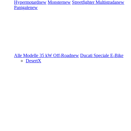
Hypermotard
new
Monster
new
Streetfighter
Multistrada
new
Panigale
new
Alle Modelle
35 kW
Off-Road
new
Ducati Speciale
E-Bike
DesertX