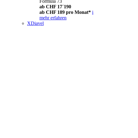
Formula 73
ab CHF 17´190
ab CHF 189 pro Monat*
i
mehr erfahren
XDiavel