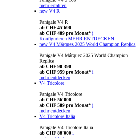
mehr erfahren
new
V4 R
Panigale V4 R
ab CHF 45´690
ab CHF 489 pro Monat*
i
Konfigurieren
MEHR ENTDECKEN
new
V4 Márquez 2025 World Champion Replica
Panigale V4 Márquez 2025 World Champion
Replica
ab CHF 90´390
ab CHF 959 pro Monat*
i
mehr entdecken
V4 Tricolore
Panigale V4 Tricolore
ab CHF 56´000
ab CHF 589 pro Monat*
i
mehr entdecken
V4 Tricolore Italia
Panigale V4 Tricolore Italia
ab CHF 88´000
i