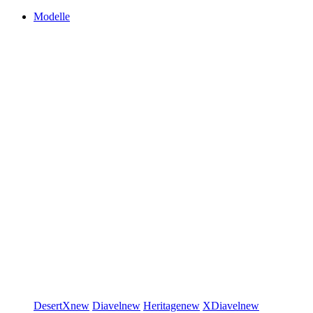
Modelle
DesertX
new
Diavel
new
Heritage
new
XDiavel
new