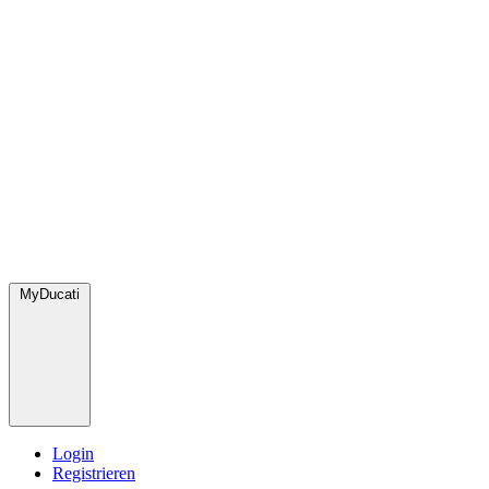
MyDucati
Login
Registrieren