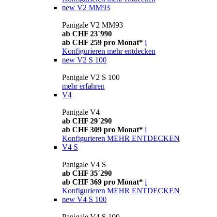
new
V2 MM93
Panigale V2 MM93
ab CHF 23´990
ab CHF 259 pro Monat*
i
Konfigurieren
mehr entdecken
new
V2 S 100
Panigale V2 S 100
mehr erfahren
V4
Panigale V4
ab CHF 29´290
ab CHF 309 pro Monat*
i
Konfigurieren
MEHR ENTDECKEN
V4 S
Panigale V4 S
ab CHF 35´290
ab CHF 369 pro Monat*
i
Konfigurieren
MEHR ENTDECKEN
new
V4 S 100
Panigale V4 S 100