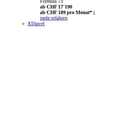
Formula 73
ab CHF 17´190
ab CHF 189 pro Monat*
i
mehr erfahren
XDiavel