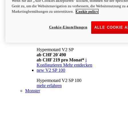
Wenn Sie auf „Alle Cookies akzeptieren“ klicken, stimmen Sie der Speich
Konfigurieren
Mehr entdecken
Gerät zu, um die Websitenavigation zu verbessern, die Websitenutzung zu 
new
V2
Marketingbemühungen zu unterstützen.
Cookie policy
Hypermotard V2
ab CHF 15´990
Cookie-Einstellungen
ALLE COOKIE 
ab CHF 169 pro Monat*
i
Konfigurieren
Mehr entdecken
new
V2 SP
Hypermotard V2 SP
ab CHF 20´490
ab CHF 219 pro Monat*
i
Konfigurieren
Mehr entdecken
new
V2 SP 100
Hypermotard V2 SP 100
mehr erfahren
Monster