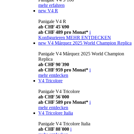
mehr erfahren
new
V4 R
Panigale V4 R
ab CHF 45´690
ab CHF 489 pro Monat*
i
Konfigurieren
MEHR ENTDECKEN
new
V4 Márquez 2025 World Champion Replica
Panigale V4 Márquez 2025 World Champion
Replica
ab CHF 90´390
ab CHF 959 pro Monat*
i
mehr entdecken
V4 Tricolore
Panigale V4 Tricolore
ab CHF 56´000
ab CHF 589 pro Monat*
i
mehr entdecken
V4 Tricolore Italia
Panigale V4 Tricolore Italia
ab CHF 88´000
i