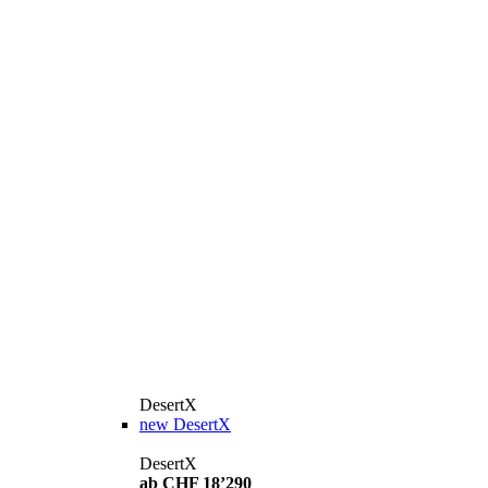
DesertX
new
DesertX
DesertX
ab CHF 18’290