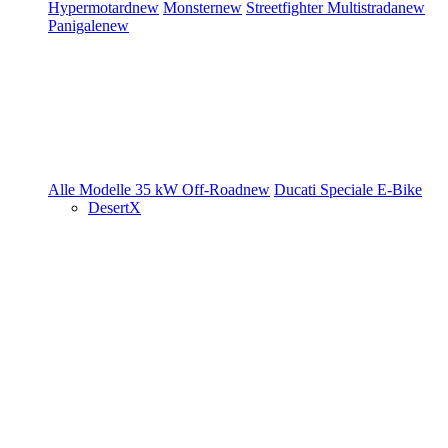
Hypermotard
new
Monster
new
Streetfighter
Multistrada
new
Panigale
new
Alle Modelle
35 kW
Off-Road
new
Ducati Speciale
E-Bike
DesertX