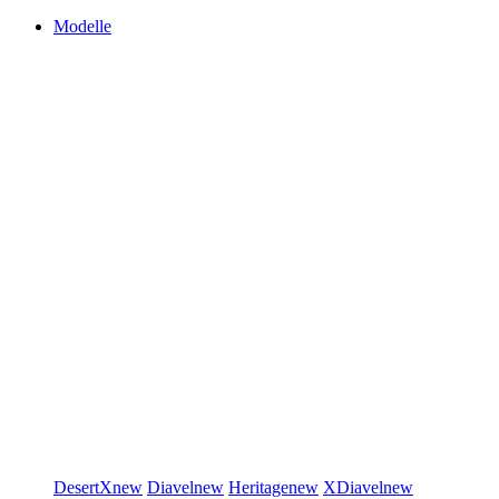
Modelle
DesertX
new
Diavel
new
Heritage
new
XDiavel
new