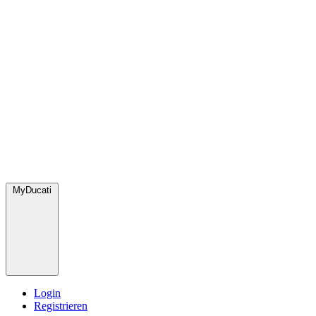
MyDucati
Login
Registrieren