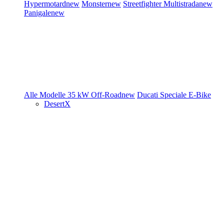
Hypermotard
new
Monster
new
Streetfighter
Multistrada
new
Panigale
new
Alle Modelle
35 kW
Off-Road
new
Ducati Speciale
E-Bike
DesertX