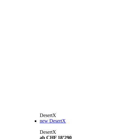
DesertX
new
DesertX
DesertX
ab CHF 18’290