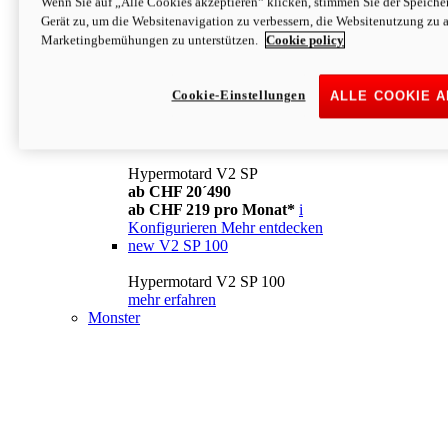
Wenn Sie auf „Alle Cookies akzeptieren“ klicken, stimmen Sie der Speich
Konfigurieren
Mehr entdecken
Gerät zu, um die Websitenavigation zu verbessern, die Websitenutzung zu 
new
V2
Marketingbemühungen zu unterstützen.
Cookie policy
Hypermotard V2
ab CHF 15´990
Cookie-Einstellungen
ALLE COOKIE 
ab CHF 169 pro Monat*
i
Konfigurieren
Mehr entdecken
new
V2 SP
Hypermotard V2 SP
ab CHF 20´490
ab CHF 219 pro Monat*
i
Konfigurieren
Mehr entdecken
new
V2 SP 100
Hypermotard V2 SP 100
mehr erfahren
Monster