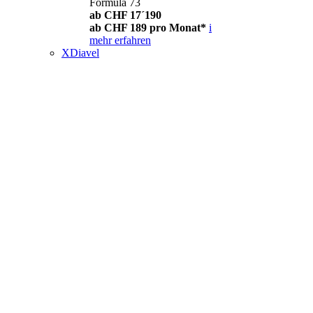
Formula 73
ab CHF 17´190
ab CHF 189 pro Monat*
i
mehr erfahren
XDiavel