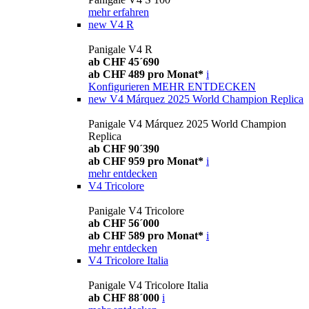
mehr erfahren
new
V4 R
Panigale V4 R
ab CHF 45´690
ab CHF 489 pro Monat*
i
Konfigurieren
MEHR ENTDECKEN
new
V4 Márquez 2025 World Champion Replica
Panigale V4 Márquez 2025 World Champion
Replica
ab CHF 90´390
ab CHF 959 pro Monat*
i
mehr entdecken
V4 Tricolore
Panigale V4 Tricolore
ab CHF 56´000
ab CHF 589 pro Monat*
i
mehr entdecken
V4 Tricolore Italia
Panigale V4 Tricolore Italia
ab CHF 88´000
i