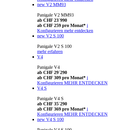
new
V2 MM93
Panigale V2 MM93
ab CHF 23´990
ab CHF 259 pro Monat*
i
Konfigurieren
mehr entdecken
new
V2 S 100
Panigale V2 S 100
mehr erfahren
V4
Panigale V4
ab CHF 29´290
ab CHF 309 pro Monat*
i
Konfigurieren
MEHR ENTDECKEN
V4 S
Panigale V4 S
ab CHF 35´290
ab CHF 369 pro Monat*
i
Konfigurieren
MEHR ENTDECKEN
new
V4 S 100
Panigale V4 S 100