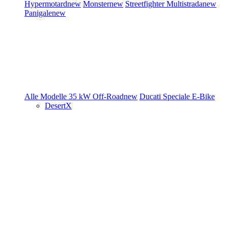
Hypermotard
new
Monster
new
Streetfighter
Multistrada
new
Panigale
new
Alle Modelle
35 kW
Off-Road
new
Ducati Speciale
E-Bike
DesertX