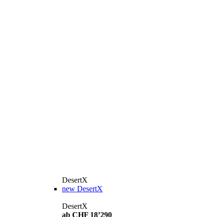
DesertX
new
DesertX
DesertX
ab CHF 18’290