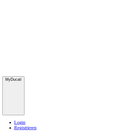
MyDucati
Login
Registrieren