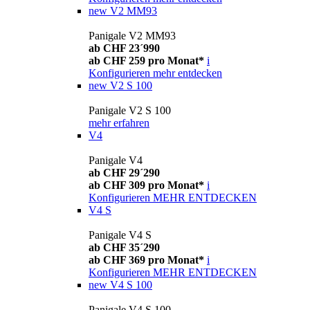
new
V2 MM93
Panigale V2 MM93
ab CHF 23´990
ab CHF 259 pro Monat*
i
Konfigurieren
mehr entdecken
new
V2 S 100
Panigale V2 S 100
mehr erfahren
V4
Panigale V4
ab CHF 29´290
ab CHF 309 pro Monat*
i
Konfigurieren
MEHR ENTDECKEN
V4 S
Panigale V4 S
ab CHF 35´290
ab CHF 369 pro Monat*
i
Konfigurieren
MEHR ENTDECKEN
new
V4 S 100
Panigale V4 S 100