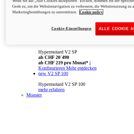
Wenn Sie auf „Alle Cookies akzeptieren“ klicken, stimmen Sie der Speich
Konfigurieren
Mehr entdecken
Gerät zu, um die Websitenavigation zu verbessern, die Websitenutzung zu 
new
V2
Marketingbemühungen zu unterstützen.
Cookie policy
Hypermotard V2
ab CHF 15´990
Cookie-Einstellungen
ALLE COOKIE 
ab CHF 169 pro Monat*
i
Konfigurieren
Mehr entdecken
new
V2 SP
Hypermotard V2 SP
ab CHF 20´490
ab CHF 219 pro Monat*
i
Konfigurieren
Mehr entdecken
new
V2 SP 100
Hypermotard V2 SP 100
mehr erfahren
Monster