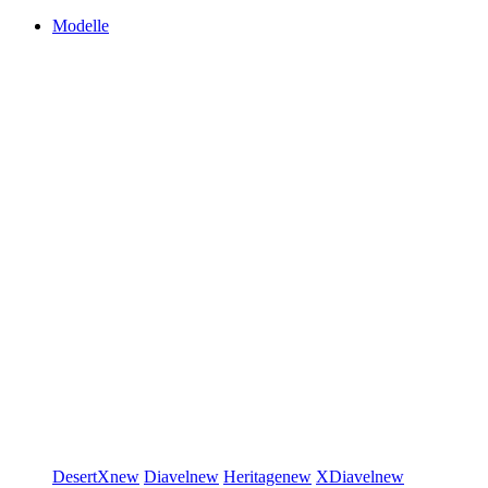
Modelle
DesertX
new
Diavel
new
Heritage
new
XDiavel
new