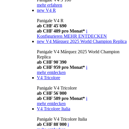
mehr erfahren
new
V4 R
Panigale V4 R
ab CHF 45´690
ab CHF 489 pro Monat*
i
Konfigurieren
MEHR ENTDECKEN
new
V4 Márquez 2025 World Champion Replica
Panigale V4 Márquez 2025 World Champion
Replica
ab CHF 90´390
ab CHF 959 pro Monat*
i
mehr entdecken
V4 Tricolore
Panigale V4 Tricolore
ab CHF 56´000
ab CHF 589 pro Monat*
i
mehr entdecken
V4 Tricolore Italia
Panigale V4 Tricolore Italia
ab CHF 88´000
i