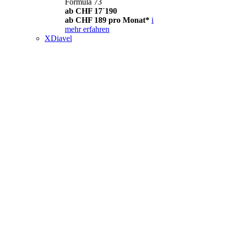
Formula 73
ab CHF 17´190
ab CHF 189 pro Monat*
i
mehr erfahren
XDiavel