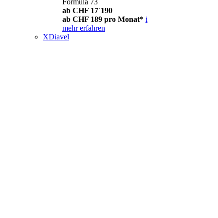
Formula 73
ab CHF 17´190
ab CHF 189 pro Monat*
i
mehr erfahren
XDiavel