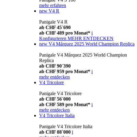
mehr erfahren
new
V4 R
Panigale V4 R
ab CHF 45´690
ab CHF 489 pro Monat*
i
Konfigurieren
MEHR ENTDECKEN
new
V4 Márquez 2025 World Champion Replica
Panigale V4 Márquez 2025 World Champion
Replica
ab CHF 90´390
ab CHF 959 pro Monat*
i
mehr entdecken
V4 Tricolore
Panigale V4 Tricolore
ab CHF 56´000
ab CHF 589 pro Monat*
i
mehr entdecken
V4 Tricolore Italia
Panigale V4 Tricolore Italia
ab CHF 88´000
i