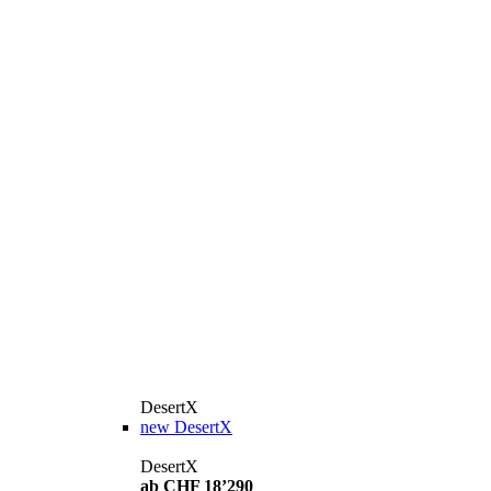
DesertX
new
DesertX
DesertX
ab CHF 18’290