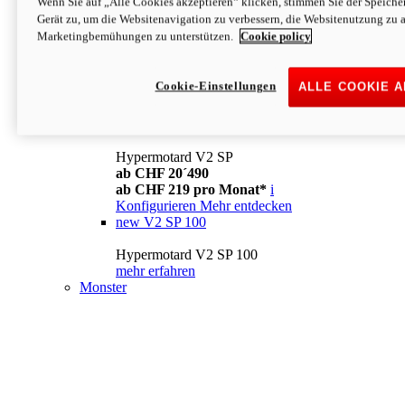
Wenn Sie auf „Alle Cookies akzeptieren“ klicken, stimmen Sie der Speich
Konfigurieren
Mehr entdecken
Gerät zu, um die Websitenavigation zu verbessern, die Websitenutzung zu 
new
V2
Marketingbemühungen zu unterstützen.
Cookie policy
Hypermotard V2
ab CHF 15´990
Cookie-Einstellungen
ALLE COOKIE 
ab CHF 169 pro Monat*
i
Konfigurieren
Mehr entdecken
new
V2 SP
Hypermotard V2 SP
ab CHF 20´490
ab CHF 219 pro Monat*
i
Konfigurieren
Mehr entdecken
new
V2 SP 100
Hypermotard V2 SP 100
mehr erfahren
Monster