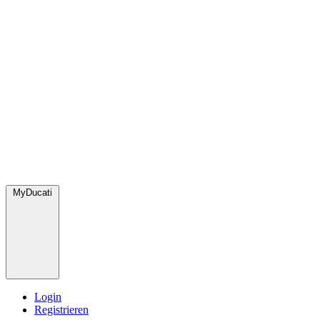
MyDucati
Login
Registrieren