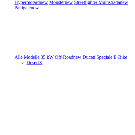
Hypermotard
new
Monster
new
Streetfighter
Multistrada
new
Panigale
new
Alle Modelle
35 kW
Off-Road
new
Ducati Speciale
E-Bike
DesertX