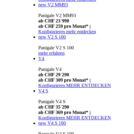
new
V2 MM93
Panigale V2 MM93
ab CHF 23´990
ab CHF 259 pro Monat*
i
Konfigurieren
mehr entdecken
new
V2 S 100
Panigale V2 S 100
mehr erfahren
V4
Panigale V4
ab CHF 29´290
ab CHF 309 pro Monat*
i
Konfigurieren
MEHR ENTDECKEN
V4 S
Panigale V4 S
ab CHF 35´290
ab CHF 369 pro Monat*
i
Konfigurieren
MEHR ENTDECKEN
new
V4 S 100
Panigale V4 S 100