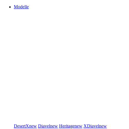
Modelle
DesertX
new
Diavel
new
Heritage
new
XDiavel
new