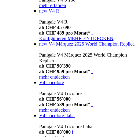
mehr erfahren
new
V4 R
Panigale V4 R
ab CHF 45´690
ab CHF 489 pro Monat*
i
Konfigurieren
MEHR ENTDECKEN
new
V4 Márquez 2025 World Champion Replica
Panigale V4 Márquez 2025 World Champion
Replica
ab CHF 90´390
ab CHF 959 pro Monat*
i
mehr entdecken
V4 Tricolore
Panigale V4 Tricolore
ab CHF 56´000
ab CHF 589 pro Monat*
i
mehr entdecken
V4 Tricolore Italia
Panigale V4 Tricolore Italia
ab CHF 88´000
i