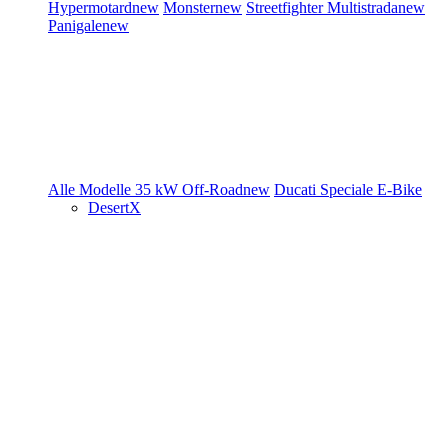
Hypermotard
new
Monster
new
Streetfighter
Multistrada
new
Panigale
new
Alle Modelle
35 kW
Off-Road
new
Ducati Speciale
E-Bike
DesertX