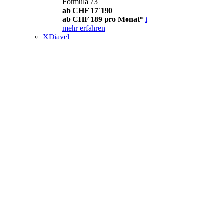
Formula 73
ab CHF 17´190
ab CHF 189 pro Monat*
i
mehr erfahren
XDiavel