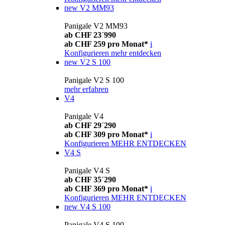
new
V2 MM93
Panigale V2 MM93
ab CHF 23´990
ab CHF 259 pro Monat*
i
Konfigurieren
mehr entdecken
new
V2 S 100
Panigale V2 S 100
mehr erfahren
V4
Panigale V4
ab CHF 29´290
ab CHF 309 pro Monat*
i
Konfigurieren
MEHR ENTDECKEN
V4 S
Panigale V4 S
ab CHF 35´290
ab CHF 369 pro Monat*
i
Konfigurieren
MEHR ENTDECKEN
new
V4 S 100
Panigale V4 S 100