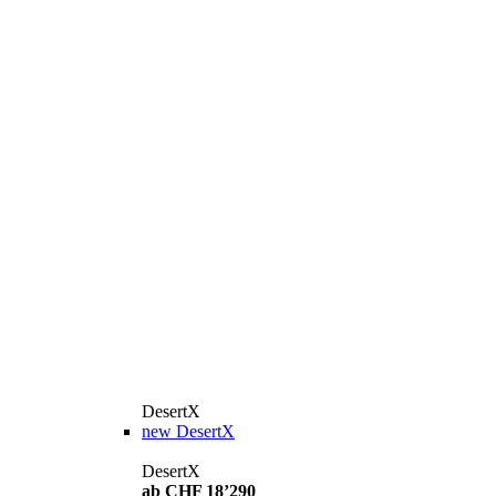
DesertX
new
DesertX
DesertX
ab CHF 18’290