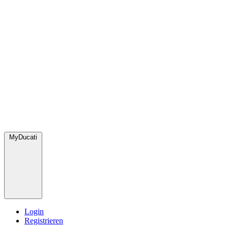
MyDucati
Login
Registrieren