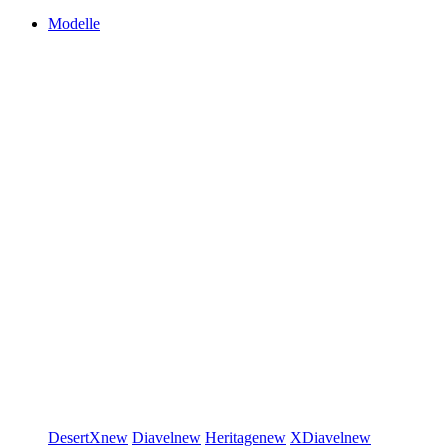
Modelle
DesertX
new
Diavel
new
Heritage
new
XDiavel
new