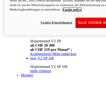
Wenn Sie auf „Alle Cookies akzeptieren“ klicken, stimmen Sie der Speich
Konfigurieren
Mehr entdecken
Gerät zu, um die Websitenavigation zu verbessern, die Websitenutzung zu 
new
V2
Marketingbemühungen zu unterstützen.
Cookie policy
Hypermotard V2
ab CHF 15´990
Cookie-Einstellungen
ALLE COOKIE 
ab CHF 169 pro Monat*
i
Konfigurieren
Mehr entdecken
new
V2 SP
Hypermotard V2 SP
ab CHF 20´490
ab CHF 219 pro Monat*
i
Konfigurieren
Mehr entdecken
new
V2 SP 100
Hypermotard V2 SP 100
mehr erfahren
Monster