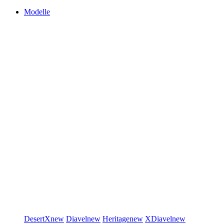
Modelle
DesertX
new
Diavel
new
Heritage
new
XDiavel
new