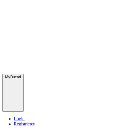
MyDucati
Login
Registrieren