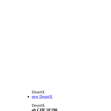
DesertX
new
DesertX
DesertX
ab CHF 18’290