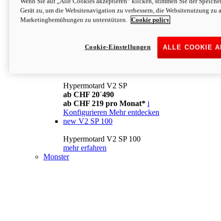
Wenn Sie auf „Alle Cookies akzeptieren“ klicken, stimmen Sie der Speich
Konfigurieren
Mehr entdecken
Gerät zu, um die Websitenavigation zu verbessern, die Websitenutzung zu 
new
V2
Marketingbemühungen zu unterstützen.
Cookie policy
Hypermotard V2
ab CHF 15´990
Cookie-Einstellungen
ALLE COOKIE 
ab CHF 169 pro Monat*
i
Konfigurieren
Mehr entdecken
new
V2 SP
Hypermotard V2 SP
ab CHF 20´490
ab CHF 219 pro Monat*
i
Konfigurieren
Mehr entdecken
new
V2 SP 100
Hypermotard V2 SP 100
mehr erfahren
Monster