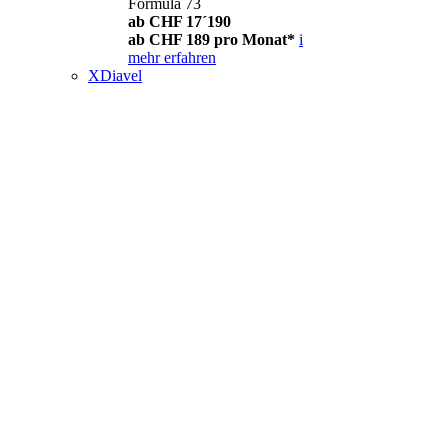
Formula 73
ab CHF 17´190
ab CHF 189 pro Monat*
i
mehr erfahren
XDiavel