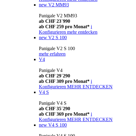
new
V2 MM93
Panigale V2 MM93
ab CHF 23´990
ab CHF 259 pro Monat*
i
Konfigurieren
mehr entdecken
new
V2 S 100
Panigale V2 S 100
mehr erfahren
V4
Panigale V4
ab CHF 29´290
ab CHF 309 pro Monat*
i
Konfigurieren
MEHR ENTDECKEN
V4 S
Panigale V4 S
ab CHF 35´290
ab CHF 369 pro Monat*
i
Konfigurieren
MEHR ENTDECKEN
new
V4 S 100
Panigale V4 S 100