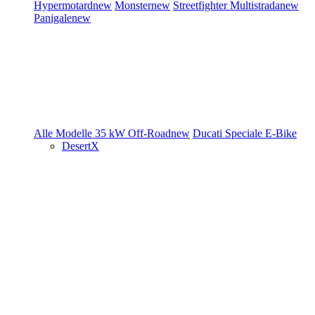
Hypermotard
new
Monster
new
Streetfighter
Multistrada
new
Panigale
new
Alle Modelle
35 kW
Off-Road
new
Ducati Speciale
E-Bike
DesertX