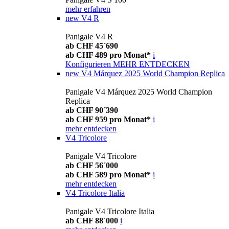
mehr erfahren
new
V4 R
Panigale V4 R
ab CHF 45´690
ab CHF 489 pro Monat*
i
Konfigurieren
MEHR ENTDECKEN
new
V4 Márquez 2025 World Champion Replica
Panigale V4 Márquez 2025 World Champion
Replica
ab CHF 90´390
ab CHF 959 pro Monat*
i
mehr entdecken
V4 Tricolore
Panigale V4 Tricolore
ab CHF 56´000
ab CHF 589 pro Monat*
i
mehr entdecken
V4 Tricolore Italia
Panigale V4 Tricolore Italia
ab CHF 88´000
i