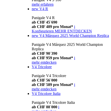
mehr erfahren
new
V4 R
Panigale V4 R
ab CHF 45´690
ab CHF 489 pro Monat*
i
Konfigurieren
MEHR ENTDECKEN
new
V4 Márquez 2025 World Champion Replica
Panigale V4 Márquez 2025 World Champion
Replica
ab CHF 90´390
ab CHF 959 pro Monat*
i
mehr entdecken
V4 Tricolore
Panigale V4 Tricolore
ab CHF 56´000
ab CHF 589 pro Monat*
i
mehr entdecken
V4 Tricolore Italia
Panigale V4 Tricolore Italia
ab CHF 88´000
i