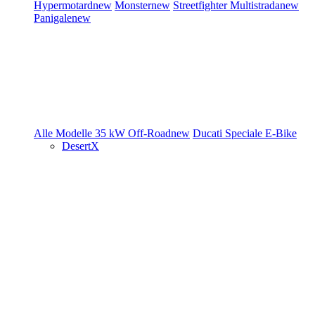
Hypermotard
new
Monster
new
Streetfighter
Multistrada
new
Panigale
new
Alle Modelle
35 kW
Off-Road
new
Ducati Speciale
E-Bike
DesertX