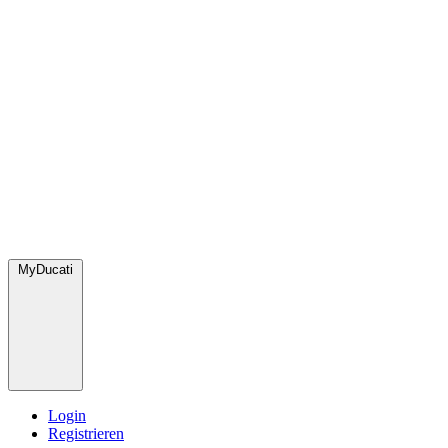
MyDucati
Login
Registrieren