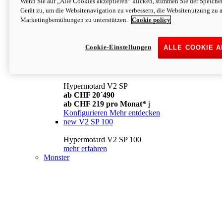
Wenn Sie auf „Alle Cookies akzeptieren“ klicken, stimmen Sie der Speich
Konfigurieren
Mehr entdecken
Gerät zu, um die Websitenavigation zu verbessern, die Websitenutzung zu 
new
V2
Marketingbemühungen zu unterstützen.
Cookie policy
Hypermotard V2
ab CHF 15´990
Cookie-Einstellungen
ALLE COOKIE 
ab CHF 169 pro Monat*
i
Konfigurieren
Mehr entdecken
new
V2 SP
Hypermotard V2 SP
ab CHF 20´490
ab CHF 219 pro Monat*
i
Konfigurieren
Mehr entdecken
new
V2 SP 100
Hypermotard V2 SP 100
mehr erfahren
Monster