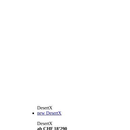
DesertX
new
DesertX
DesertX
ab CHF 18’290