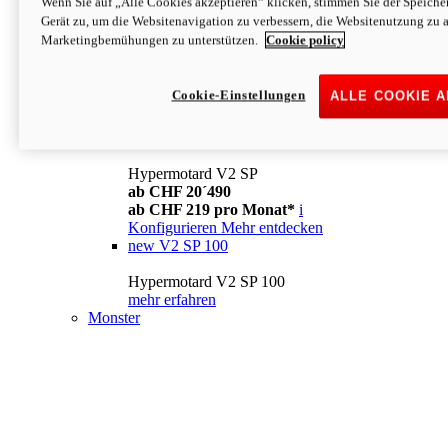
Wenn Sie auf „Alle Cookies akzeptieren“ klicken, stimmen Sie der Speich
Konfigurieren
Mehr entdecken
Gerät zu, um die Websitenavigation zu verbessern, die Websitenutzung zu 
new
V2
Marketingbemühungen zu unterstützen.
Cookie policy
Hypermotard V2
ab CHF 15´990
Cookie-Einstellungen
ALLE COOKIE 
ab CHF 169 pro Monat*
i
Konfigurieren
Mehr entdecken
new
V2 SP
Hypermotard V2 SP
ab CHF 20´490
ab CHF 219 pro Monat*
i
Konfigurieren
Mehr entdecken
new
V2 SP 100
Hypermotard V2 SP 100
mehr erfahren
Monster