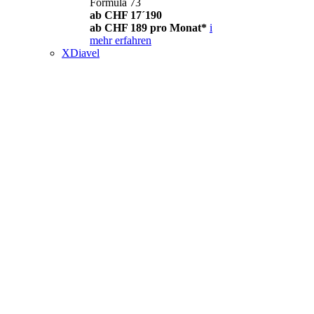
Formula 73
ab CHF 17´190
ab CHF 189 pro Monat*
i
mehr erfahren
XDiavel