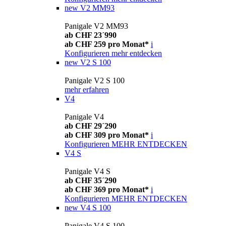
new
V2 MM93
Panigale V2 MM93
ab CHF 23´990
ab CHF 259 pro Monat*
i
Konfigurieren
mehr entdecken
new
V2 S 100
Panigale V2 S 100
mehr erfahren
V4
Panigale V4
ab CHF 29´290
ab CHF 309 pro Monat*
i
Konfigurieren
MEHR ENTDECKEN
V4 S
Panigale V4 S
ab CHF 35´290
ab CHF 369 pro Monat*
i
Konfigurieren
MEHR ENTDECKEN
new
V4 S 100
Panigale V4 S 100