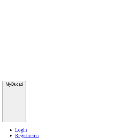
MyDucati
Login
Registrieren