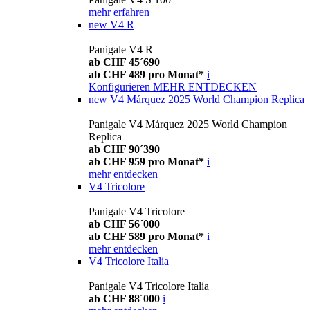
mehr erfahren
new
V4 R
Panigale V4 R
ab CHF 45´690
ab CHF 489 pro Monat*
i
Konfigurieren
MEHR ENTDECKEN
new
V4 Márquez 2025 World Champion Replica
Panigale V4 Márquez 2025 World Champion
Replica
ab CHF 90´390
ab CHF 959 pro Monat*
i
mehr entdecken
V4 Tricolore
Panigale V4 Tricolore
ab CHF 56´000
ab CHF 589 pro Monat*
i
mehr entdecken
V4 Tricolore Italia
Panigale V4 Tricolore Italia
ab CHF 88´000
i