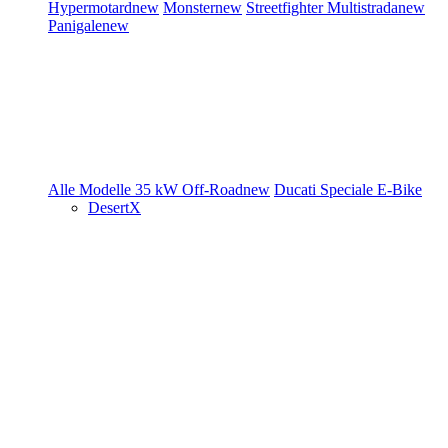
Hypermotard
new
Monster
new
Streetfighter
Multistrada
new
Panigale
new
Alle Modelle
35 kW
Off-Road
new
Ducati Speciale
E-Bike
DesertX