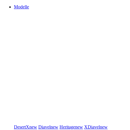
Modelle
DesertX
new
Diavel
new
Heritage
new
XDiavel
new