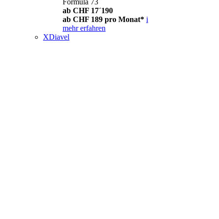
Formula 73
ab CHF 17´190
ab CHF 189 pro Monat*
i
mehr erfahren
XDiavel