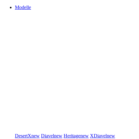
Modelle
DesertX
new
Diavel
new
Heritage
new
XDiavel
new