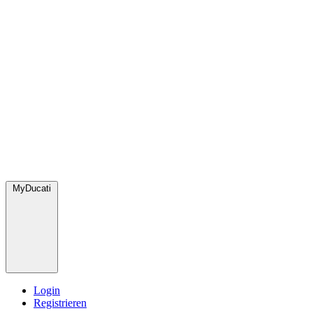
MyDucati
Login
Registrieren