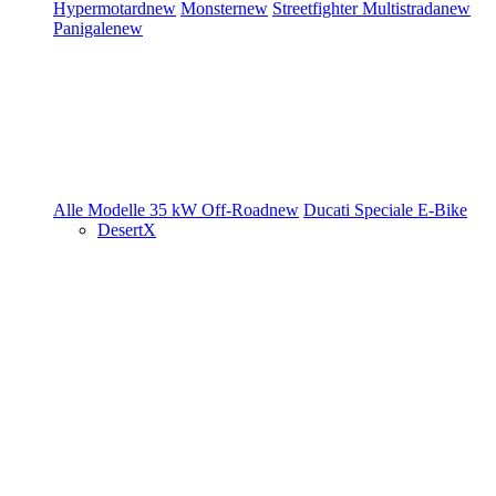
Hypermotard
new
Monster
new
Streetfighter
Multistrada
new
Panigale
new
Alle Modelle
35 kW
Off-Road
new
Ducati Speciale
E-Bike
DesertX