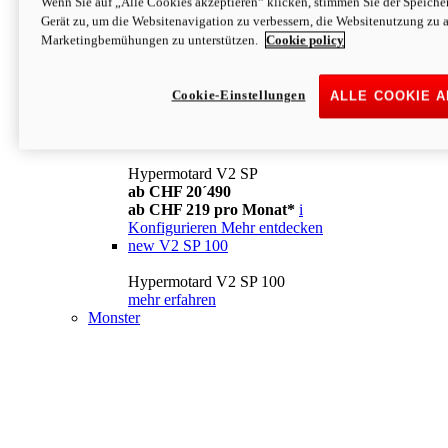
Wenn Sie auf „Alle Cookies akzeptieren“ klicken, stimmen Sie der Speich
Konfigurieren
Mehr entdecken
Gerät zu, um die Websitenavigation zu verbessern, die Websitenutzung zu 
new
V2
Marketingbemühungen zu unterstützen.
Cookie policy
Hypermotard V2
ab CHF 15´990
Cookie-Einstellungen
ALLE COOKIE 
ab CHF 169 pro Monat*
i
Konfigurieren
Mehr entdecken
new
V2 SP
Hypermotard V2 SP
ab CHF 20´490
ab CHF 219 pro Monat*
i
Konfigurieren
Mehr entdecken
new
V2 SP 100
Hypermotard V2 SP 100
mehr erfahren
Monster