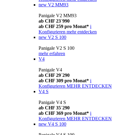
new
V2 MM93
Panigale V2 MM93
ab CHF 23´990
ab CHF 259 pro Monat*
i
Konfigurieren
mehr entdecken
new
V2 S 100
Panigale V2 S 100
mehr erfahren
V4
Panigale V4
ab CHF 29´290
ab CHF 309 pro Monat*
i
Konfigurieren
MEHR ENTDECKEN
V4 S
Panigale V4 S
ab CHF 35´290
ab CHF 369 pro Monat*
i
Konfigurieren
MEHR ENTDECKEN
new
V4 S 100
Panigale V4 S 100