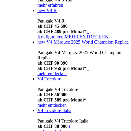
mehr erfahren
new
V4 R
Panigale V4 R
ab CHF 45´690
ab CHF 489 pro Monat*
i
Konfigurieren
MEHR ENTDECKEN
new
V4 Márquez 2025 World Champion Replica
Panigale V4 Márquez 2025 World Champion
Replica
ab CHF 90´390
ab CHF 959 pro Monat*
i
mehr entdecken
V4 Tricolore
Panigale V4 Tricolore
ab CHF 56´000
ab CHF 589 pro Monat*
i
mehr entdecken
V4 Tricolore Italia
Panigale V4 Tricolore Italia
ab CHF 88´000
i