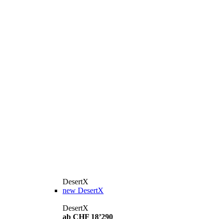
DesertX
new
DesertX
DesertX
ab CHF 18’290