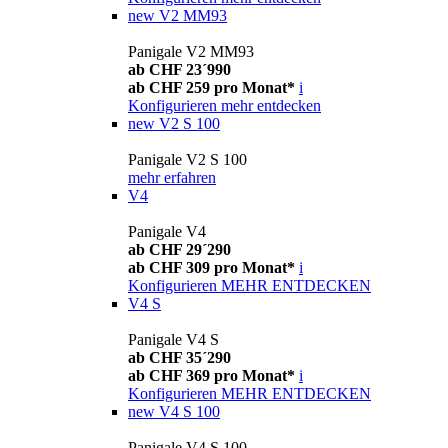
new
V2 MM93
Panigale V2 MM93
ab CHF 23´990
ab CHF 259 pro Monat*
i
Konfigurieren
mehr entdecken
new
V2 S 100
Panigale V2 S 100
mehr erfahren
V4
Panigale V4
ab CHF 29´290
ab CHF 309 pro Monat*
i
Konfigurieren
MEHR ENTDECKEN
V4 S
Panigale V4 S
ab CHF 35´290
ab CHF 369 pro Monat*
i
Konfigurieren
MEHR ENTDECKEN
new
V4 S 100
Panigale V4 S 100