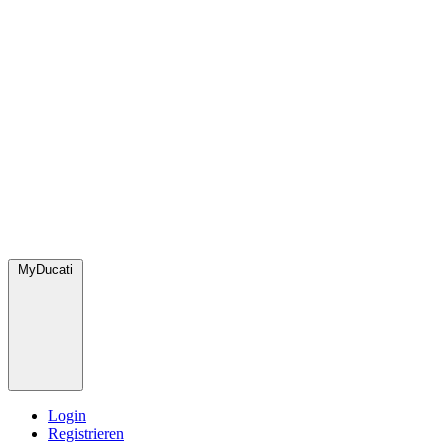
MyDucati
Login
Registrieren