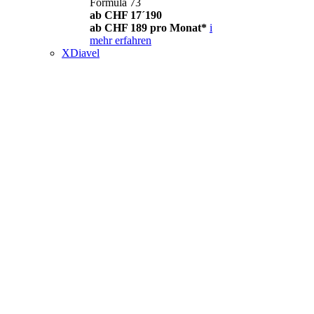
Formula 73
ab CHF 17´190
ab CHF 189 pro Monat*
i
mehr erfahren
XDiavel