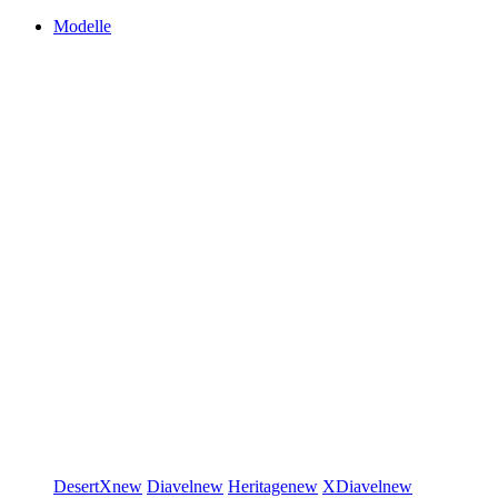
Modelle
DesertX
new
Diavel
new
Heritage
new
XDiavel
new