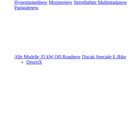
Hypermotard
new
Monster
new
Streetfighter
Multistrada
new
Panigale
new
Alle Modelle
35 kW
Off-Road
new
Ducati Speciale
E-Bike
DesertX