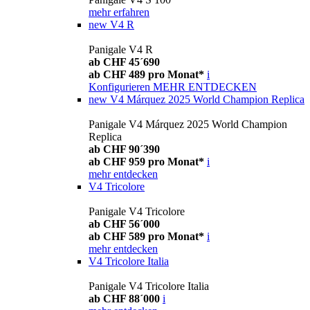
mehr erfahren
new
V4 R
Panigale V4 R
ab CHF 45´690
ab CHF 489 pro Monat*
i
Konfigurieren
MEHR ENTDECKEN
new
V4 Márquez 2025 World Champion Replica
Panigale V4 Márquez 2025 World Champion
Replica
ab CHF 90´390
ab CHF 959 pro Monat*
i
mehr entdecken
V4 Tricolore
Panigale V4 Tricolore
ab CHF 56´000
ab CHF 589 pro Monat*
i
mehr entdecken
V4 Tricolore Italia
Panigale V4 Tricolore Italia
ab CHF 88´000
i