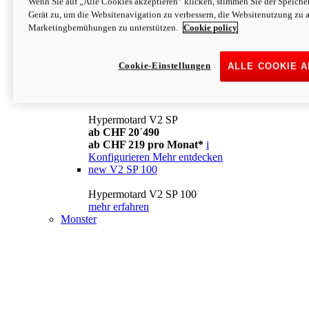
Wenn Sie auf „Alle Cookies akzeptieren“ klicken, stimmen Sie der Speich
Konfigurieren
Mehr entdecken
Gerät zu, um die Websitenavigation zu verbessern, die Websitenutzung zu 
new
V2
Marketingbemühungen zu unterstützen.
Cookie policy
Hypermotard V2
ab CHF 15´990
Cookie-Einstellungen
ALLE COOKIE 
ab CHF 169 pro Monat*
i
Konfigurieren
Mehr entdecken
new
V2 SP
Hypermotard V2 SP
ab CHF 20´490
ab CHF 219 pro Monat*
i
Konfigurieren
Mehr entdecken
new
V2 SP 100
Hypermotard V2 SP 100
mehr erfahren
Monster