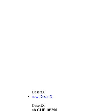
DesertX
new
DesertX
DesertX
ab CHF 18’290