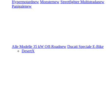
Hypermotard
new
Monster
new
Streetfighter
Multistrada
new
Panigale
new
Alle Modelle
35 kW
Off-Road
new
Ducati Speciale
E-Bike
DesertX