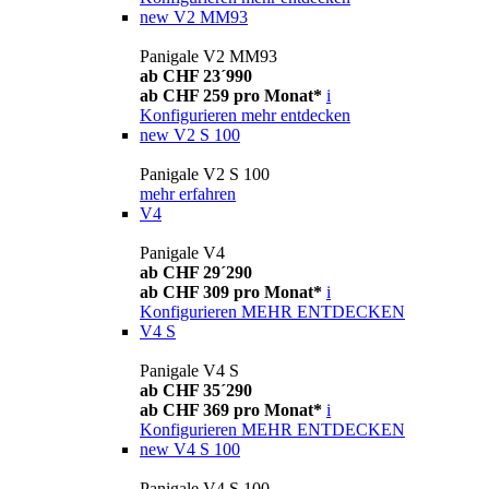
new
V2 MM93
Panigale V2 MM93
ab CHF 23´990
ab CHF 259 pro Monat*
i
Konfigurieren
mehr entdecken
new
V2 S 100
Panigale V2 S 100
mehr erfahren
V4
Panigale V4
ab CHF 29´290
ab CHF 309 pro Monat*
i
Konfigurieren
MEHR ENTDECKEN
V4 S
Panigale V4 S
ab CHF 35´290
ab CHF 369 pro Monat*
i
Konfigurieren
MEHR ENTDECKEN
new
V4 S 100
Panigale V4 S 100