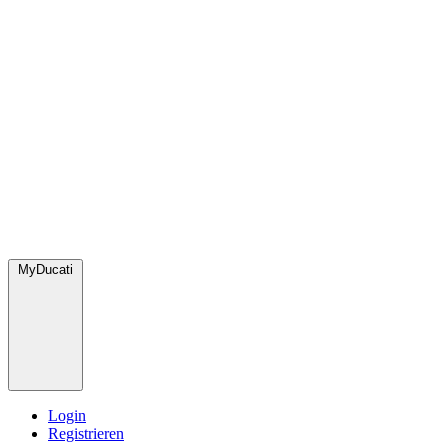
MyDucati
Login
Registrieren