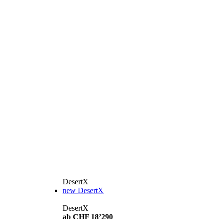
DesertX
new
DesertX
DesertX
ab CHF 18’290