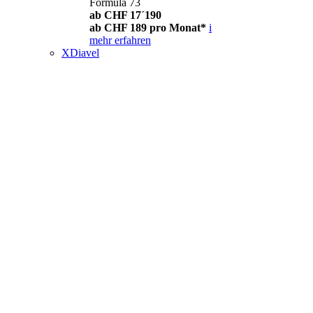
Formula 73
ab CHF 17´190
ab CHF 189 pro Monat*
i
mehr erfahren
XDiavel