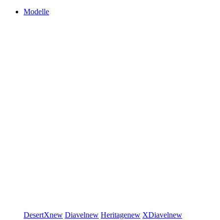
Modelle
DesertX
new
Diavel
new
Heritage
new
XDiavel
new