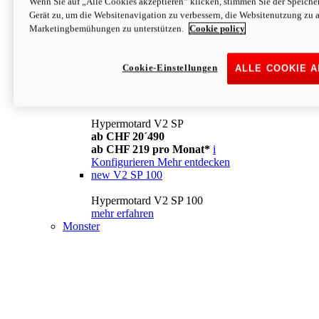
Wenn Sie auf „Alle Cookies akzeptieren“ klicken, stimmen Sie der Speich
Konfigurieren
Mehr entdecken
Gerät zu, um die Websitenavigation zu verbessern, die Websitenutzung zu 
new
V2
Marketingbemühungen zu unterstützen.
Cookie policy
Hypermotard V2
ab CHF 15´990
Cookie-Einstellungen
ALLE COOKIE 
ab CHF 169 pro Monat*
i
Konfigurieren
Mehr entdecken
new
V2 SP
Hypermotard V2 SP
ab CHF 20´490
ab CHF 219 pro Monat*
i
Konfigurieren
Mehr entdecken
new
V2 SP 100
Hypermotard V2 SP 100
mehr erfahren
Monster