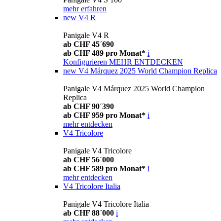
mehr erfahren
new
V4 R
Panigale V4 R
ab CHF 45´690
ab CHF 489 pro Monat*
i
Konfigurieren
MEHR ENTDECKEN
new
V4 Márquez 2025 World Champion Replica
Panigale V4 Márquez 2025 World Champion
Replica
ab CHF 90´390
ab CHF 959 pro Monat*
i
mehr entdecken
V4 Tricolore
Panigale V4 Tricolore
ab CHF 56´000
ab CHF 589 pro Monat*
i
mehr entdecken
V4 Tricolore Italia
Panigale V4 Tricolore Italia
ab CHF 88´000
i