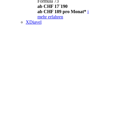
Formula 73
ab CHF 17´190
ab CHF 189 pro Monat*
i
mehr erfahren
XDiavel