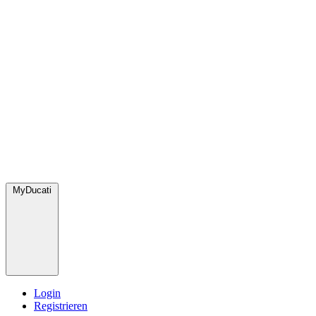
MyDucati
Login
Registrieren