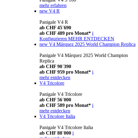
mehr erfahren
new
V4 R
Panigale V4 R
ab CHF 45´690
ab CHF 489 pro Monat*
i
Konfigurieren
MEHR ENTDECKEN
new
V4 Márquez 2025 World Champion Replica
Panigale V4 Márquez 2025 World Champion
Replica
ab CHF 90´390
ab CHF 959 pro Monat*
i
mehr entdecken
V4 Tricolore
Panigale V4 Tricolore
ab CHF 56´000
ab CHF 589 pro Monat*
i
mehr entdecken
V4 Tricolore Italia
Panigale V4 Tricolore Italia
ab CHF 88´000
i