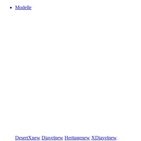
Modelle
DesertX
new
Diavel
new
Heritage
new
XDiavel
new