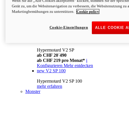
Wenn Sie auf „Alle Cookies akzeptieren“ klicken, stimmen Sie der Speich
Konfigurieren
Mehr entdecken
Gerät zu, um die Websitenavigation zu verbessern, die Websitenutzung zu 
new
V2
Marketingbemühungen zu unterstützen.
Cookie policy
Hypermotard V2
ab CHF 15´990
Cookie-Einstellungen
ALLE COOKIE 
ab CHF 169 pro Monat*
i
Konfigurieren
Mehr entdecken
new
V2 SP
Hypermotard V2 SP
ab CHF 20´490
ab CHF 219 pro Monat*
i
Konfigurieren
Mehr entdecken
new
V2 SP 100
Hypermotard V2 SP 100
mehr erfahren
Monster