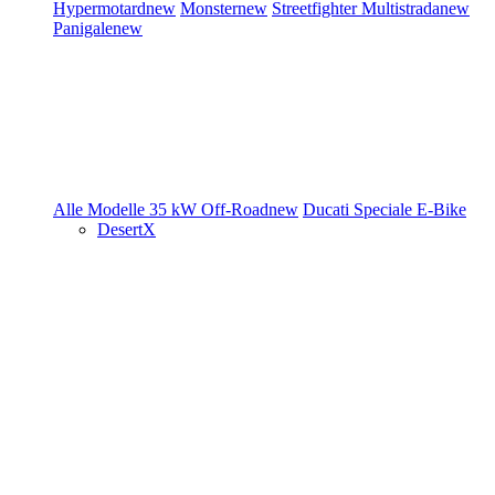
Hypermotard
new
Monster
new
Streetfighter
Multistrada
new
Panigale
new
Alle Modelle
35 kW
Off-Road
new
Ducati Speciale
E-Bike
DesertX