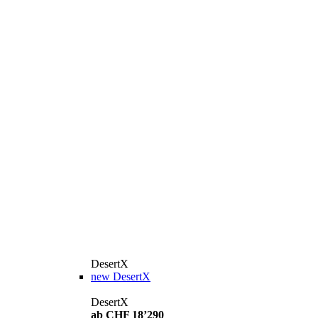
DesertX
new
DesertX
DesertX
ab CHF 18’290