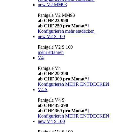
new
V2 MM93
Panigale V2 MM93
ab CHF 23´990
ab CHF 259 pro Monat*
i
Konfigurieren
mehr entdecken
new
V2 S 100
Panigale V2 S 100
mehr erfahren
V4
Panigale V4
ab CHF 29´290
ab CHF 309 pro Monat*
i
Konfigurieren
MEHR ENTDECKEN
V4 S
Panigale V4 S
ab CHF 35´290
ab CHF 369 pro Monat*
i
Konfigurieren
MEHR ENTDECKEN
new
V4 S 100
Panigale V4 S 100