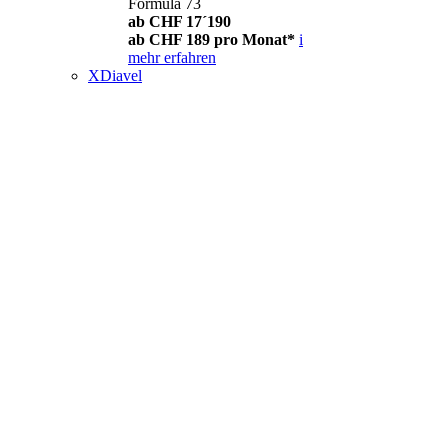
Formula 73
ab CHF 17´190
ab CHF 189 pro Monat*
i
mehr erfahren
XDiavel