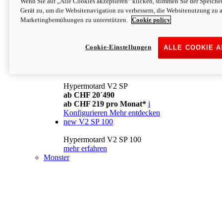
Wenn Sie auf „Alle Cookies akzeptieren“ klicken, stimmen Sie der Speich
Konfigurieren
Mehr entdecken
Gerät zu, um die Websitenavigation zu verbessern, die Websitenutzung zu 
new
V2
Marketingbemühungen zu unterstützen.
Cookie policy
Hypermotard V2
ab CHF 15´990
Cookie-Einstellungen
ALLE COOKIE 
ab CHF 169 pro Monat*
i
Konfigurieren
Mehr entdecken
new
V2 SP
Hypermotard V2 SP
ab CHF 20´490
ab CHF 219 pro Monat*
i
Konfigurieren
Mehr entdecken
new
V2 SP 100
Hypermotard V2 SP 100
mehr erfahren
Monster