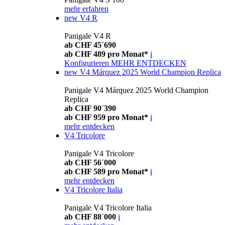
mehr erfahren
new
V4 R
Panigale V4 R
ab CHF 45´690
ab CHF 489 pro Monat*
i
Konfigurieren
MEHR ENTDECKEN
new
V4 Márquez 2025 World Champion Replica
Panigale V4 Márquez 2025 World Champion
Replica
ab CHF 90´390
ab CHF 959 pro Monat*
i
mehr entdecken
V4 Tricolore
Panigale V4 Tricolore
ab CHF 56´000
ab CHF 589 pro Monat*
i
mehr entdecken
V4 Tricolore Italia
Panigale V4 Tricolore Italia
ab CHF 88´000
i