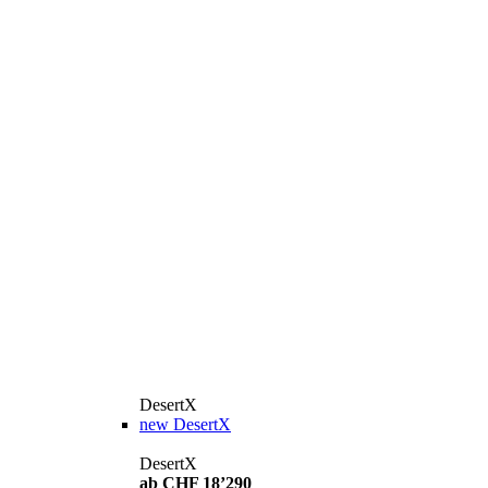
DesertX
new
DesertX
DesertX
ab CHF 18’290