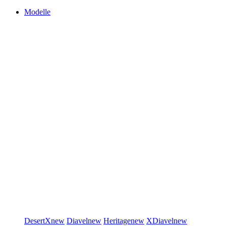
Modelle
DesertX
new
Diavel
new
Heritage
new
XDiavel
new