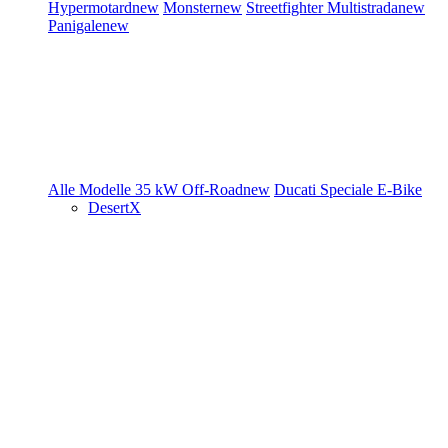
Hypermotard
new
Monster
new
Streetfighter
Multistrada
new
Panigale
new
Alle Modelle
35 kW
Off-Road
new
Ducati Speciale
E-Bike
DesertX