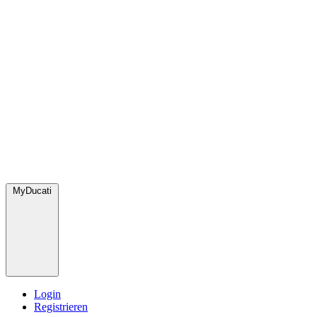
MyDucati
Login
Registrieren