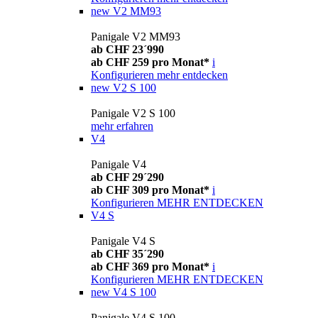
new
V2 MM93
Panigale V2 MM93
ab CHF 23´990
ab CHF 259 pro Monat*
i
Konfigurieren
mehr entdecken
new
V2 S 100
Panigale V2 S 100
mehr erfahren
V4
Panigale V4
ab CHF 29´290
ab CHF 309 pro Monat*
i
Konfigurieren
MEHR ENTDECKEN
V4 S
Panigale V4 S
ab CHF 35´290
ab CHF 369 pro Monat*
i
Konfigurieren
MEHR ENTDECKEN
new
V4 S 100
Panigale V4 S 100