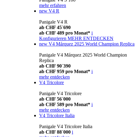
mehr erfahren
new
V4 R
Panigale V4 R
ab CHF 45´690
ab CHF 489 pro Monat*
i
Konfigurieren
MEHR ENTDECKEN
new
V4 Márquez 2025 World Champion Replica
Panigale V4 Márquez 2025 World Champion
Replica
ab CHF 90´390
ab CHF 959 pro Monat*
i
mehr entdecken
V4 Tricolore
Panigale V4 Tricolore
ab CHF 56´000
ab CHF 589 pro Monat*
i
mehr entdecken
V4 Tricolore Italia
Panigale V4 Tricolore Italia
ab CHF 88´000
i