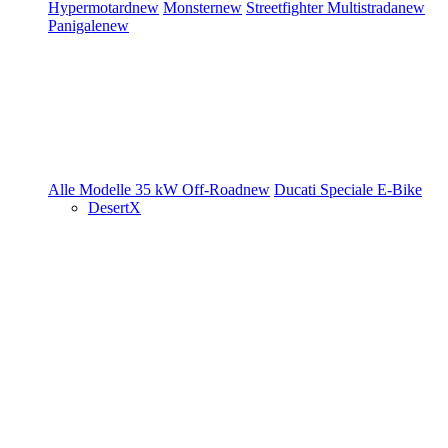
Hypermotard
new
Monster
new
Streetfighter
Multistrada
new
Panigale
new
Alle Modelle
35 kW
Off-Road
new
Ducati Speciale
E-Bike
DesertX