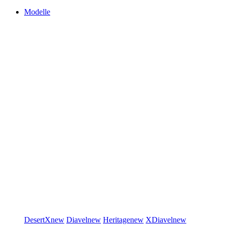
Modelle
DesertX
new
Diavel
new
Heritage
new
XDiavel
new