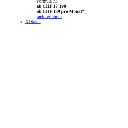
Formula 73
ab CHF 17´190
ab CHF 189 pro Monat*
i
mehr erfahren
XDiavel