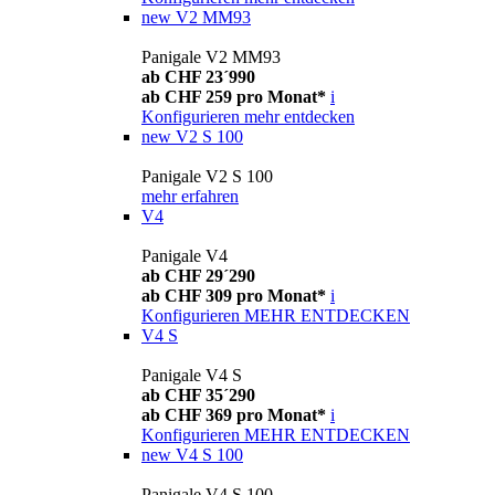
new
V2 MM93
Panigale V2 MM93
ab CHF 23´990
ab CHF 259 pro Monat*
i
Konfigurieren
mehr entdecken
new
V2 S 100
Panigale V2 S 100
mehr erfahren
V4
Panigale V4
ab CHF 29´290
ab CHF 309 pro Monat*
i
Konfigurieren
MEHR ENTDECKEN
V4 S
Panigale V4 S
ab CHF 35´290
ab CHF 369 pro Monat*
i
Konfigurieren
MEHR ENTDECKEN
new
V4 S 100
Panigale V4 S 100