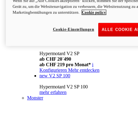
Wenn Sie auf „Alle Cookies akzeptieren“ klicken, stimmen Sie der Speich
Konfigurieren
Mehr entdecken
Gerät zu, um die Websitenavigation zu verbessern, die Websitenutzung zu 
new
V2
Marketingbemühungen zu unterstützen.
Cookie policy
Hypermotard V2
ab CHF 15´990
Cookie-Einstellungen
ALLE COOKIE 
ab CHF 169 pro Monat*
i
Konfigurieren
Mehr entdecken
new
V2 SP
Hypermotard V2 SP
ab CHF 20´490
ab CHF 219 pro Monat*
i
Konfigurieren
Mehr entdecken
new
V2 SP 100
Hypermotard V2 SP 100
mehr erfahren
Monster