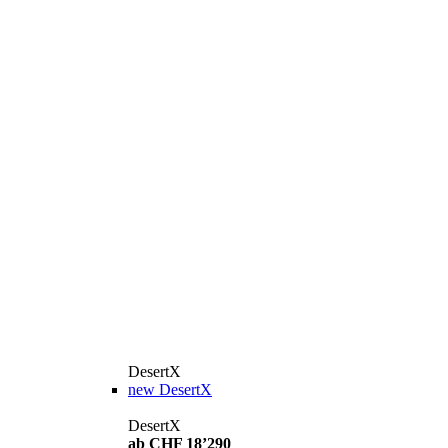
DesertX
new
DesertX
DesertX
ab CHF 18’290