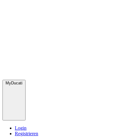
MyDucati
Login
Registrieren