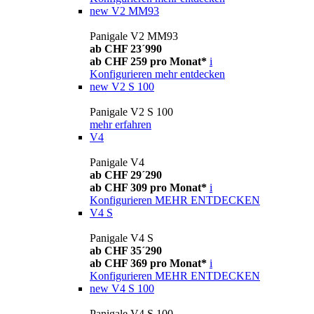
new
V2 MM93
Panigale V2 MM93
ab CHF 23´990
ab CHF 259 pro Monat*
i
Konfigurieren
mehr entdecken
new
V2 S 100
Panigale V2 S 100
mehr erfahren
V4
Panigale V4
ab CHF 29´290
ab CHF 309 pro Monat*
i
Konfigurieren
MEHR ENTDECKEN
V4 S
Panigale V4 S
ab CHF 35´290
ab CHF 369 pro Monat*
i
Konfigurieren
MEHR ENTDECKEN
new
V4 S 100
Panigale V4 S 100