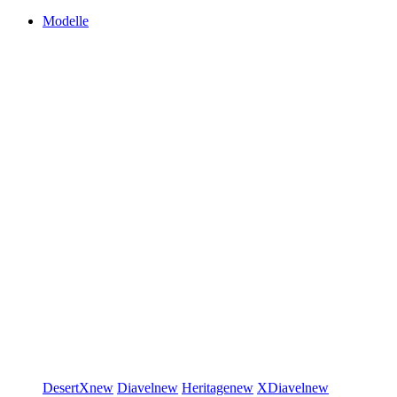
Modelle
DesertX
new
Diavel
new
Heritage
new
XDiavel
new