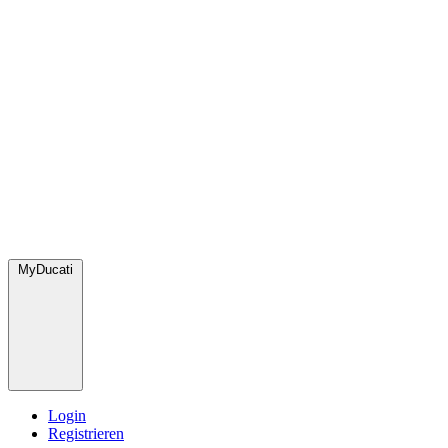
MyDucati
Login
Registrieren