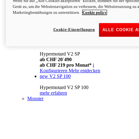
Wenn Sie auf „Alle Cookies akzeptieren“ klicken, stimmen Sie der Speich
Konfigurieren
Mehr entdecken
Gerät zu, um die Websitenavigation zu verbessern, die Websitenutzung zu 
new
V2
Marketingbemühungen zu unterstützen.
Cookie policy
Hypermotard V2
ab CHF 15´990
Cookie-Einstellungen
ALLE COOKIE 
ab CHF 169 pro Monat*
i
Konfigurieren
Mehr entdecken
new
V2 SP
Hypermotard V2 SP
ab CHF 20´490
ab CHF 219 pro Monat*
i
Konfigurieren
Mehr entdecken
new
V2 SP 100
Hypermotard V2 SP 100
mehr erfahren
Monster