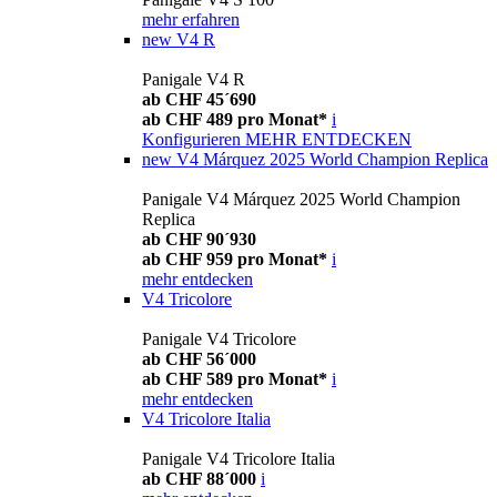
mehr erfahren
new
V4 R
Panigale V4 R
ab CHF 45´690
ab CHF 489 pro Monat*
i
Konfigurieren
MEHR ENTDECKEN
new
V4 Márquez 2025 World Champion Replica
Panigale V4 Márquez 2025 World Champion
Replica
ab CHF 90´930
ab CHF 959 pro Monat*
i
mehr entdecken
V4 Tricolore
Panigale V4 Tricolore
ab CHF 56´000
ab CHF 589 pro Monat*
i
mehr entdecken
V4 Tricolore Italia
Panigale V4 Tricolore Italia
ab CHF 88´000
i