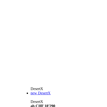
DesertX
new
DesertX
DesertX
ab CHF 18’290