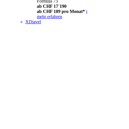
Formula 73
ab CHF 17´190
ab CHF 189 pro Monat*
i
mehr erfahren
XDiavel