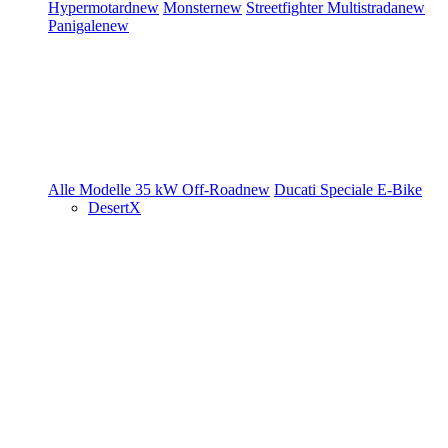
Hypermotard
new
Monster
new
Streetfighter
Multistrada
new
Panigale
new
Alle Modelle
35 kW
Off-Road
new
Ducati Speciale
E-Bike
DesertX