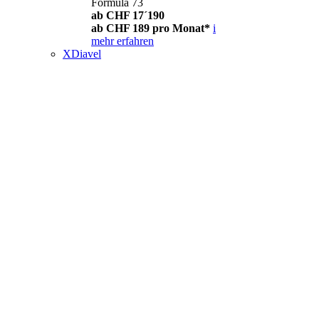
Formula 73
ab CHF 17´190
ab CHF 189 pro Monat*
i
mehr erfahren
XDiavel