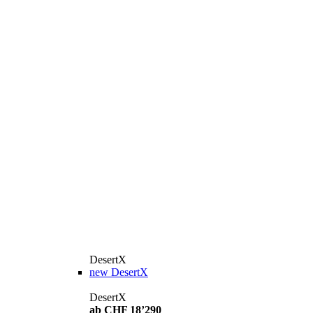
DesertX
new
DesertX
DesertX
ab CHF 18’290