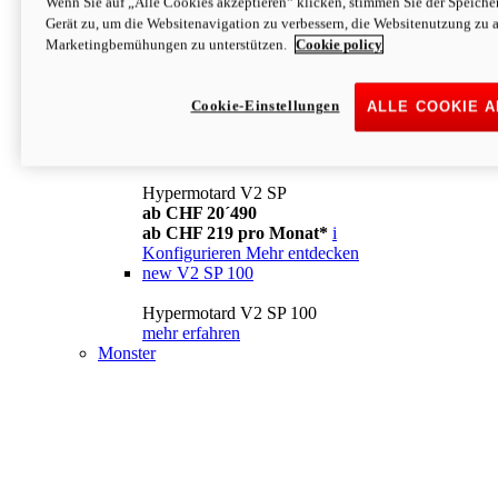
Wenn Sie auf „Alle Cookies akzeptieren“ klicken, stimmen Sie der Speich
Konfigurieren
Mehr entdecken
Gerät zu, um die Websitenavigation zu verbessern, die Websitenutzung zu 
new
V2
Marketingbemühungen zu unterstützen.
Cookie policy
Hypermotard V2
ab CHF 15´990
Cookie-Einstellungen
ALLE COOKIE 
ab CHF 169 pro Monat*
i
Konfigurieren
Mehr entdecken
new
V2 SP
Hypermotard V2 SP
ab CHF 20´490
ab CHF 219 pro Monat*
i
Konfigurieren
Mehr entdecken
new
V2 SP 100
Hypermotard V2 SP 100
mehr erfahren
Monster