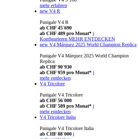
mehr erfahren
new
V4 R
Panigale V4 R
ab CHF 45´690
ab CHF 489 pro Monat*
i
Konfigurieren
MEHR ENTDECKEN
new
V4 Márquez 2025 World Champion Replica
Panigale V4 Márquez 2025 World Champion
Replica
ab CHF 90´930
ab CHF 959 pro Monat*
i
mehr entdecken
V4 Tricolore
Panigale V4 Tricolore
ab CHF 56´000
ab CHF 589 pro Monat*
i
mehr entdecken
V4 Tricolore Italia
Panigale V4 Tricolore Italia
ab CHF 88´000
i