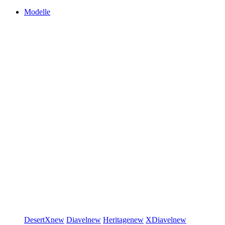
Modelle
DesertX
new
Diavel
new
Heritage
new
XDiavel
new