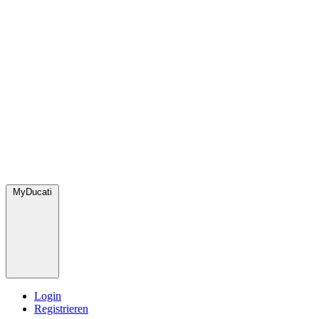
MyDucati
Login
Registrieren