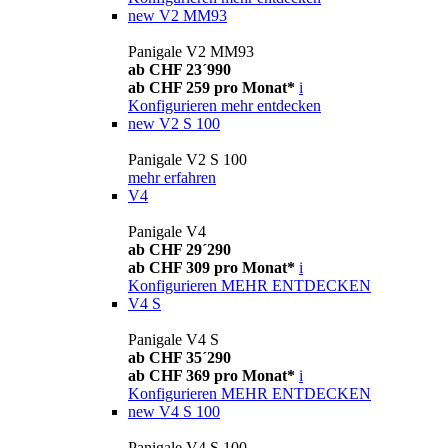
new
V2 MM93
Panigale V2 MM93
ab CHF 23´990
ab CHF 259 pro Monat*
i
Konfigurieren
mehr entdecken
new
V2 S 100
Panigale V2 S 100
mehr erfahren
V4
Panigale V4
ab CHF 29´290
ab CHF 309 pro Monat*
i
Konfigurieren
MEHR ENTDECKEN
V4 S
Panigale V4 S
ab CHF 35´290
ab CHF 369 pro Monat*
i
Konfigurieren
MEHR ENTDECKEN
new
V4 S 100
Panigale V4 S 100