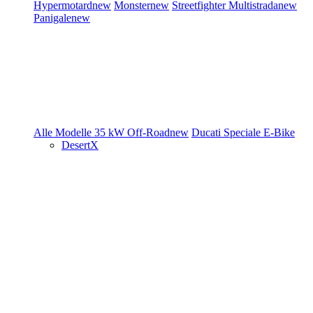
Hypermotard
new
Monster
new
Streetfighter
Multistrada
new
Panigale
new
Alle Modelle
35 kW
Off-Road
new
Ducati Speciale
E-Bike
DesertX